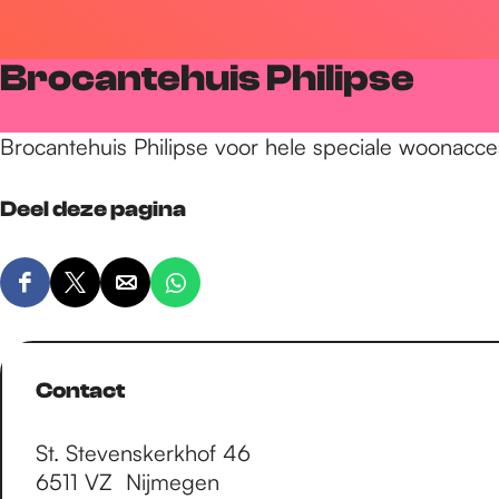
r
Brocantehuis Philipse
d
Brocantehuis Philipse voor hele speciale woonacce
e
Deel deze pagina
h
D
D
D
D
e
e
e
e
o
e
e
e
e
l
l
l
l
Contact
d
d
d
d
m
e
e
e
e
St. Stevenskerkhof 46
z
z
z
z
6511 VZ
Nijmegen
e
e
e
e