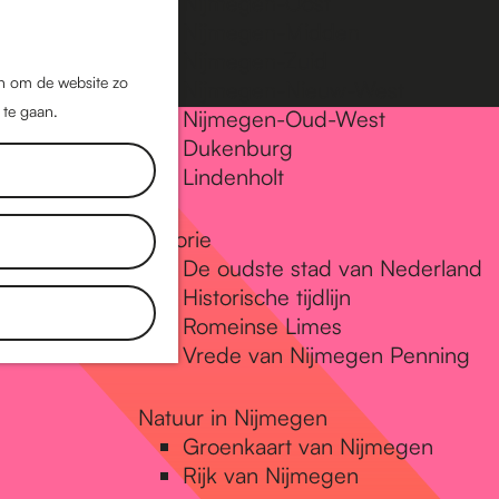
Nijmegen-Oost
Nijmegen-Midden
Z
K
Nijmegen-Zuid
o
a
M
jn om de website zo
Nijmegen-Nieuw-West
e
a
 te gaan.
e
Nijmegen-Oud-West
k
r
Dukenburg
n
e
t
Lindenholt
u
n
Historie
De oudste stad van Nederland
Historische tijdlijn
Romeinse Limes
Vrede van Nijmegen Penning
Natuur in Nijmegen
Groenkaart van Nijmegen
Rijk van Nijmegen