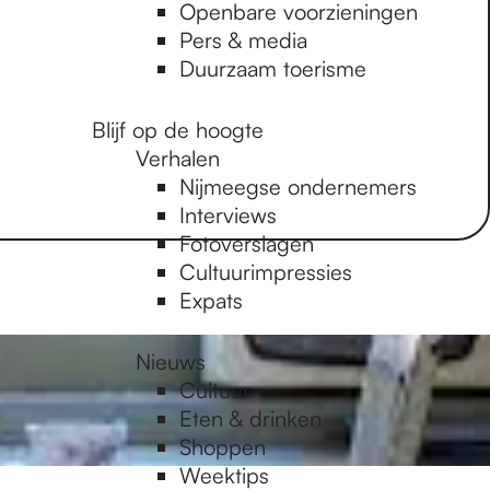
Openbare voorzieningen
Pers & media
Duurzaam toerisme
Blijf op de hoogte
Verhalen
Nijmeegse ondernemers
Interviews
Fotoverslagen
Cultuurimpressies
Expats
Nieuws
Cultuur
Eten & drinken
Shoppen
Weektips