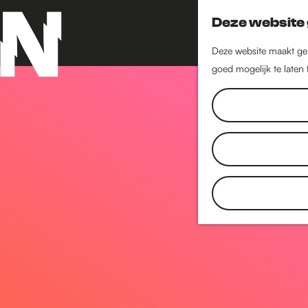
Deze website 
Deze website maakt geb
goed mogelijk te laten
G
a
n
a
a