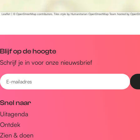
Leaflet
|
© OpenStreetMap contributors, Tiles style by Humanitarian OpenStreetMap Team hosted by OpenS
Blijf op de hoogte
Schrijf je in voor onze nieuwsbrief
E
-
m
Snel naar
a
Uitagenda
i
Ontdek
l
a
Zien & doen