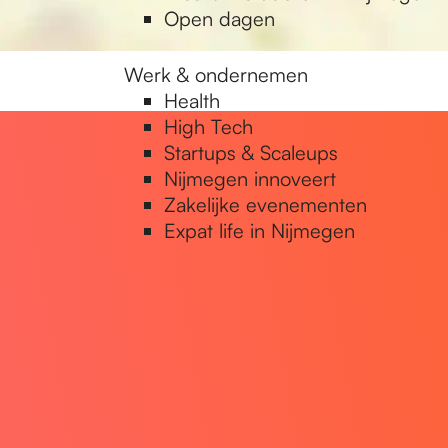
Open dagen
Werk & ondernemen
Health
High Tech
Startups & Scaleups
Nijmegen innoveert
Zakelijke evenementen
Expat life in Nijmegen