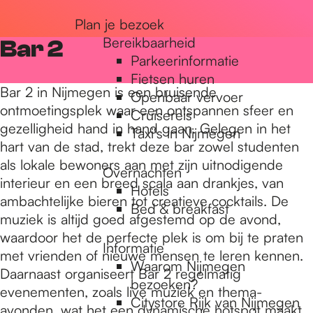
r
Plan je bezoek
Bereikbaarheid
Bar 2
Parkeerinformatie
d
Fietsen huren
Bar 2 in Nijmegen is een bruisende
Openbaar vervoer
ontmoetingsplek waar een ontspannen sfeer en
Cruisereis
e
gezelligheid hand in hand gaan. Gelegen in het
Taxi's in Nijmegen
hart van de stad, trekt deze bar zowel studenten
als lokale bewoners aan met zijn uitnodigende
h
Overnachten
interieur en een breed scala aan drankjes, van
Hotels
ambachtelijke bieren tot creatieve cocktails. De
Bed & breakfast
o
muziek is altijd goed afgestemd op de avond,
waardoor het de perfecte plek is om bij te praten
Informatie
met vrienden of nieuwe mensen te leren kennen.
m
Waarom Nijmegen
Daarnaast organiseert Bar 2 regelmatig
bezoeken?
evenementen, zoals live muziek en thema-
Citystore Rijk van Nijmegen
avonden, wat het een dynamische hotspot maakt