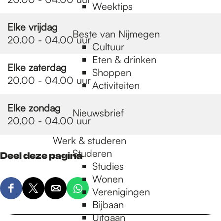
Weektips
Elke vrijdag
Beste van Nijmegen
20.00 - 04.00 uur
Cultuur
Eten & drinken
Elke zaterdag
Shoppen
20.00 - 04.00 uur
Activiteiten
Elke zondag
Nieuwsbrief
20.00 - 04.00 uur
Werk & studeren
Studeren
Deel deze pagina
Studies
Wonen
Verenigingen
D
D
D
D
Bijbaan
e
e
e
e
Uitgaan
e
e
e
e