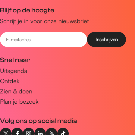
Blijf op de hoogte
Schrijf je in voor onze nieuwsbrief
E
-
m
Snel naar
a
Uitagenda
i
Ontdek
l
a
Zien & doen
d
Plan je bezoek
r
e
Volg ons op social media
s