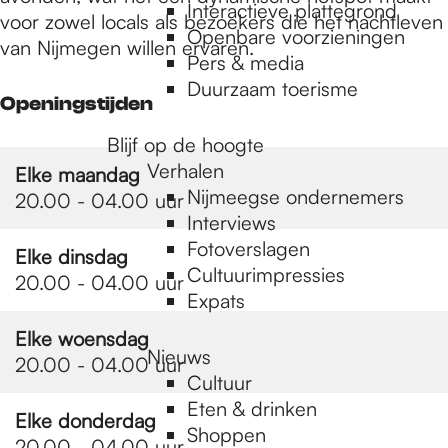
e
Interactieve plattegrond
voor zowel locals als bezoekers die het nachtleven
Openbare voorzieningen
van Nijmegen willen ervaren.
Pers & media
p
Duurzaam toerisme
Openingstijden
a
Blijf op de hoogte
Verhalen
Elke maandag
Nijmeegse ondernemers
20.00 - 04.00 uur
g
Interviews
Fotoverslagen
Elke dinsdag
Cultuurimpressies
e
20.00 - 04.00 uur
Expats
Elke woensdag
Nieuws
20.00 - 04.00 uur
Cultuur
Eten & drinken
Elke donderdag
Shoppen
20.00 - 04.00 uur