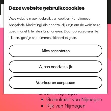
Nijmegen-Zuid
Nijmegen-Nieuw-West
Deze website gebruikt cookies
Z
K
Nijmegen-Oud-West
o
a
M
Deze website maakt gebruik van cookies (Functioneel,
Dukenburg
e
a
Analytisch, Marketing) die noodzakelijk zijn om de website zo
e
Lindenholt
G
k
r
goed mogelijk te laten functioneren. Door op accepteren te
n
e
t
klikken, geef je aan hiermee akkoord te gaan.
Historie
u
n
De oudste stad van
a
Alles accepteren
Nederland
Historische tijdlijn
n
Romeinse Limes
Alleen noodzakelijk
Vrede van Nijmegen
Penning
a
Voorkeuren aanpassen
Natuur in Nijmegen
Groenkaart van Nijmegen
a
Rijk van Nijmegen