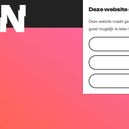
Deze website 
Deze website maakt geb
goed mogelijk te laten
G
a
n
a
a