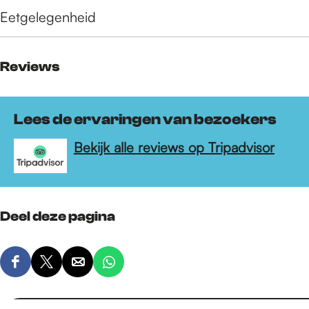
Eetgelegenheid
Reviews
Lees de ervaringen van bezoekers
Bekijk alle reviews op Tripadvisor
Deel deze pagina
D
D
D
D
e
e
e
e
e
e
e
e