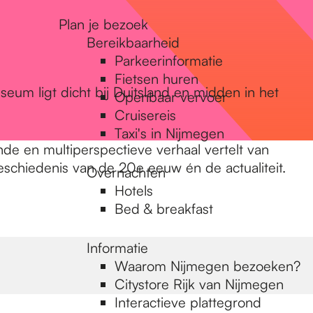
Plan je bezoek
Bereikbaarheid
Parkeerinformatie
Fietsen huren
eum ligt dicht bij Duitsland en midden in het
Openbaar vervoer
Cruisereis
Taxi's in Nijmegen
de en multiperspectieve verhaal vertelt van
schiedenis van de 20e eeuw én de actualiteit.
Overnachten
Hotels
Bed & breakfast
Informatie
Waarom Nijmegen bezoeken?
Citystore Rijk van Nijmegen
Interactieve plattegrond