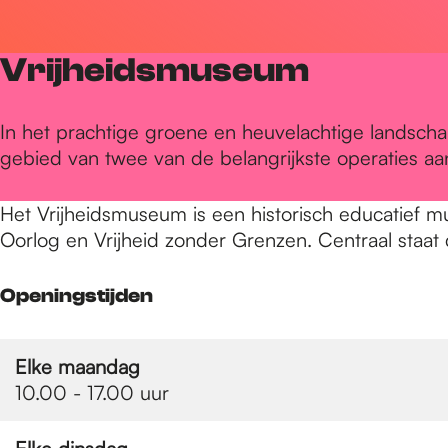
r
Vrijheidsmuseum
d
In het prachtige groene en heuvelachtige landscha
gebied van twee van de belangrijkste operaties aa
e
Het Vrijheidsmuseum is een historisch educatief m
h
Oorlog en Vrijheid zonder Grenzen. Centraal staa
Openingstijden
o
Elke maandag
m
10.00 - 17.00 uur