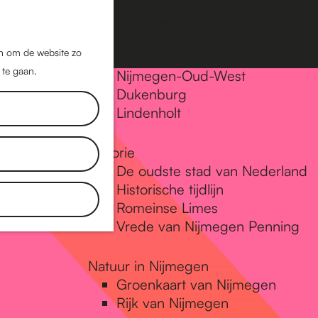
Nijmegen-Oost
Nijmegen-Midden
Z
K
Nijmegen-Zuid
o
a
M
jn om de website zo
Nijmegen-Nieuw-West
e
a
 te gaan.
e
Nijmegen-Oud-West
k
r
Dukenburg
n
e
t
Lindenholt
u
n
Historie
De oudste stad van Nederland
Historische tijdlijn
Romeinse Limes
Vrede van Nijmegen Penning
Natuur in Nijmegen
Groenkaart van Nijmegen
Rijk van Nijmegen