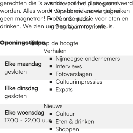
e
gerechten die ‘s avonds voor het diner geserveerd
Interactieve plattegrond
worden. Alles wordt vers bereid en we gebruiken
Openbare voorzieningen
geen magnetron! Proef onze passie voor eten en
Pers & media
p
drinken. We zien u graag bij Emmy Eethuis.
Duurzaam toerisme
a
Openingstijden
Blijf op de hoogte
Verhalen
Nijmeegse ondernemers
g
Elke maandag
Interviews
gesloten
Fotoverslagen
Cultuurimpressies
e
Elke dinsdag
Expats
gesloten
Nieuws
Elke woensdag
Cultuur
17.00 - 22.00 uur
Eten & drinken
Shoppen