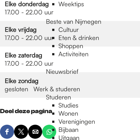
Elke donderdag
Weektips
17.00 - 22.00 uur
Beste van Nijmegen
Elke vrijdag
Cultuur
17.00 - 22.00 uur
Eten & drinken
Shoppen
Activiteiten
Elke zaterdag
17.00 - 22.00 uur
Nieuwsbrief
Elke zondag
gesloten
Werk & studeren
Studeren
Studies
Deel deze pagina
Wonen
Verenigingen
Bijbaan
D
D
D
D
Uitgaan