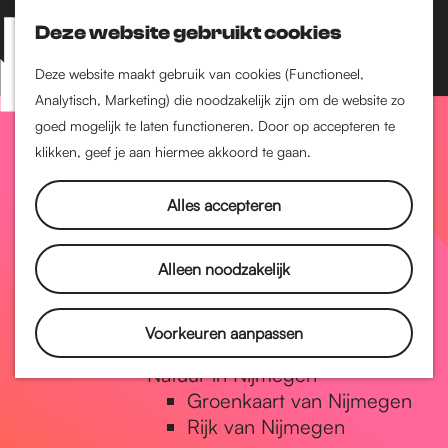
Nijmegen-Zuid
Nijmegen-Nieuw-West
Deze website gebruikt cookies
Z
K
Nijmegen-Oud-West
o
a
M
Deze website maakt gebruik van cookies (Functioneel,
Dukenburg
e
a
Analytisch, Marketing) die noodzakelijk zijn om de website zo
e
Lindenholt
G
k
r
goed mogelijk te laten functioneren. Door op accepteren te
n
e
t
klikken, geef je aan hiermee akkoord te gaan.
Historie
u
n
De oudste stad van
a
Alles accepteren
Nederland
Historische tijdlijn
n
Romeinse Limes
Alleen noodzakelijk
Vrede van Nijmegen
Penning
a
Voorkeuren aanpassen
Natuur in Nijmegen
Groenkaart van Nijmegen
a
Rijk van Nijmegen