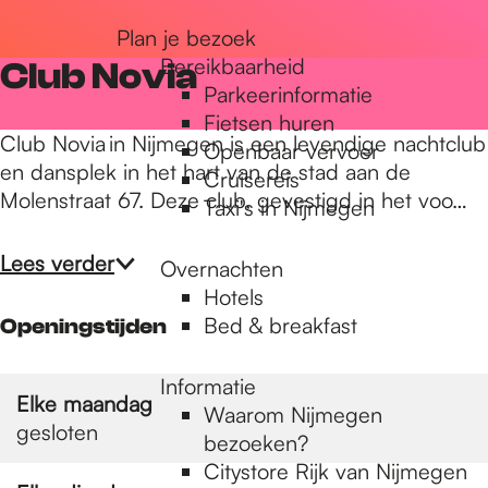
r
Plan je bezoek
Bereikbaarheid
Club Novia
Parkeerinformatie
d
Fietsen huren
Club Novia in Nijmegen is een levendige nachtclub
Openbaar vervoer
en dansplek in het hart van de stad aan de
Cruisereis
e
Molenstraat 67. Deze club, gevestigd in het voo…
Taxi's in Nijmegen
h
Lees verder
Overnachten
Hotels
Bed & breakfast
Openingstijden
o
Informatie
Elke maandag
m
Waarom Nijmegen
gesloten
bezoeken?
Citystore Rijk van Nijmegen