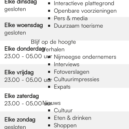
e
Elke dinsdag
Interactieve plattegrond
gesloten
Openbare voorzieningen
Pers & media
p
Elke woensdag
Duurzaam toerisme
gesloten
a
Blijf op de hoogte
Elke donderdag
Verhalen
23.00 - 05.00 uur
Nijmeegse ondernemers
g
Interviews
Fotoverslagen
Elke vrijdag
Cultuurimpressies
23.00 - 05.00 uur
e
Expats
Elke zaterdag
Nieuws
23.00 - 05.00 uur
Cultuur
Eten & drinken
Elke zondag
Shoppen
gesloten