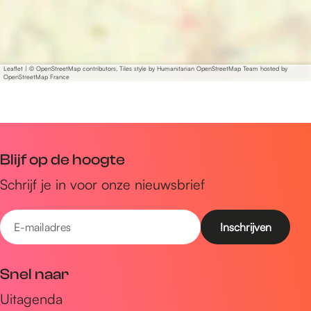
Leaflet
|
© OpenStreetMap contributors, Tiles style by Humanitarian OpenStreetMap Team hosted by
OpenStreetMap France
Blijf op de hoogte
Schrijf je in voor onze nieuwsbrief
E
-
m
Snel naar
a
Uitagenda
i