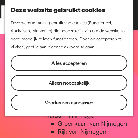
Nijmegen-Zuid
Nijmegen-Nieuw-West
Deze website gebruikt cookies
Z
K
Nijmegen-Oud-West
o
a
M
Deze website maakt gebruik van cookies (Functioneel,
Dukenburg
e
a
Analytisch, Marketing) die noodzakelijk zijn om de website zo
e
Lindenholt
G
k
r
goed mogelijk te laten functioneren. Door op accepteren te
n
e
t
klikken, geef je aan hiermee akkoord te gaan.
Historie
u
n
De oudste stad van
a
Alles accepteren
Nederland
Historische tijdlijn
n
Romeinse Limes
Alleen noodzakelijk
Vrede van Nijmegen
Penning
a
Voorkeuren aanpassen
Natuur in Nijmegen
Groenkaart van Nijmegen
a
Rijk van Nijmegen