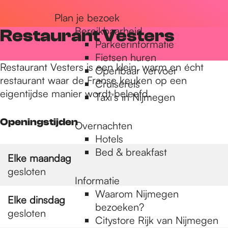
r
Plan je bezoek
Bereikbaarheid
Restaurant Vesters
Parkeerinformatie
d
Fietsen huren
Restaurant Vesters is een klein, warm en écht
Openbaar vervoer
restaurant waar de Franse keuken op een
Cruisereis
e
eigentijdse manier wordt beleefd.
Taxi's in Nijmegen
h
Openingstijden
Overnachten
Hotels
Bed & breakfast
o
Elke maandag
gesloten
Informatie
m
Waarom Nijmegen
Elke dinsdag
bezoeken?
gesloten
Citystore Rijk van Nijmegen