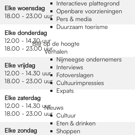
e
Interactieve plattegrond
Elke woensdag
Openbare voorzieningen
18.00 - 23.00 uur
Pers & media
p
Duurzaam toerisme
Elke donderdag
12.00 - 14.30 uur
a
Blijf op de hoogte
18.00 - 23.00 uur
Verhalen
Nijmeegse ondernemers
g
Elke vrijdag
Interviews
12.00 - 14.30 uur
Fotoverslagen
18.00 - 23.00 uur
Cultuurimpressies
e
Expats
Elke zaterdag
12.00 - 14.30 uur
Nieuws
18.00 - 23.00 uur
Cultuur
Eten & drinken
Elke zondag
Shoppen