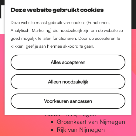
Nijmegen-Zuid
Nijmegen-Nieuw-West
Deze website gebruikt cookies
Z
K
Nijmegen-Oud-West
o
a
M
Deze website maakt gebruik van cookies (Functioneel,
Dukenburg
e
a
Analytisch, Marketing) die noodzakelijk zijn om de website zo
e
Lindenholt
G
k
r
goed mogelijk te laten functioneren. Door op accepteren te
n
e
t
klikken, geef je aan hiermee akkoord te gaan.
Historie
u
n
De oudste stad van
a
Alles accepteren
Nederland
Historische tijdlijn
n
Romeinse Limes
Alleen noodzakelijk
Vrede van Nijmegen
Penning
a
Voorkeuren aanpassen
Natuur in Nijmegen
Groenkaart van Nijmegen
a
Rijk van Nijmegen