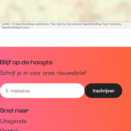
Leaflet
|
© OpenStreetMap contributors, Tiles style by Humanitarian OpenStreetMap Team hosted by
OpenStreetMap France
Blijf op de hoogte
Schrijf je in voor onze nieuwsbrief
E
-
m
Snel naar
a
Uitagenda
i
Ontdek