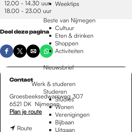
12.00 - 14.30 uur
Weektips
18.00 - 23.00 uur
Beste van Nijmegen
Cultuur
Deel deze pagina
Eten & drinken
Shoppen
Activiteiten
D
D
D
D
e
e
e
e
Nieuwsbrief
e
e
e
e
l
l
l
l
Contact
Werk & studeren
d
d
d
d
Studeren
e
e
e
e
Groesbeeksedwarsweg 307
Studies
z
z
z
z
6521 DK
Nijmegen
Wonen
e
e
e
e
n
Plan je route
Verenigingen
p
p
p
p
a
Bijbaan
a
a
a
a
a
n
Route
Uitgaan
g
g
g
g