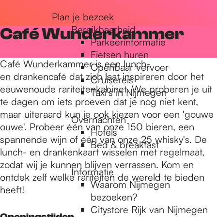
r
Plan je bezoek
Bereikbaarheid
Café Wunderkammer
Parkeerinformatie
d
Fietsen huren
Café Wunderkammer is een lunch-
Openbaar vervoer
en drankencafé dat zich laat inspireren door het
Cruisereis
e
eeuwenoude rariteitenkabinet. We proberen je uit
Taxi's in Nijmegen
te dagen om iets proeven dat je nog niet kent,
maar uiteraard kun je ook kiezen voor een 'gouwe
h
Overnachten
ouwe'. Probeer één van onze 150 bieren, een
Hotels
spannende wijn of één van onze 25 whisky's. De
Bed & breakfast
o
lunch- en drankenkaart wisselen met regelmaat,
zodat wij je kunnen blijven verrassen. Kom en
Informatie
ontdek zelf welke rariteiten de wereld te bieden
m
Waarom Nijmegen
heeft!
bezoeken?
Citystore Rijk van Nijmegen
Openingstijden