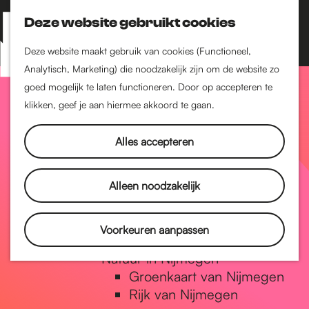
Nijmegen-Zuid
Nijmegen-Nieuw-West
Deze website gebruikt cookies
Z
K
Nijmegen-Oud-West
o
a
M
Deze website maakt gebruik van cookies (Functioneel,
Dukenburg
e
a
Analytisch, Marketing) die noodzakelijk zijn om de website zo
e
Lindenholt
G
k
r
goed mogelijk te laten functioneren. Door op accepteren te
n
e
t
klikken, geef je aan hiermee akkoord te gaan.
Historie
u
n
De oudste stad van
a
Alles accepteren
Nederland
Historische tijdlijn
n
Romeinse Limes
Alleen noodzakelijk
Vrede van Nijmegen
Penning
a
Voorkeuren aanpassen
Natuur in Nijmegen
Groenkaart van Nijmegen
a
Rijk van Nijmegen