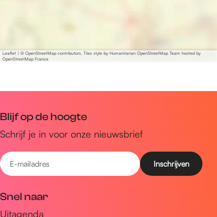
Leaflet
|
© OpenStreetMap contributors, Tiles style by Humanitarian OpenStreetMap Team hosted by
OpenStreetMap France
Blijf op de hoogte
Schrijf je in voor onze nieuwsbrief
E
-
m
Snel naar
a
Uitagenda
i