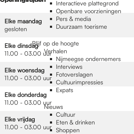
e
Interactieve plattegrond
Openbare voorzieningen
Pers & media
p
Elke maandag
Duurzaam toerisme
gesloten
a
Blijf op de hoogte
Elke dinsdag
Verhalen
11.00 - 03.00 uur
Nijmeegse ondernemers
g
Interviews
Elke woensdag
Fotoverslagen
11.00 - 03.00 uur
Cultuurimpressies
e
Expats
Elke donderdag
11.00 - 03.00 uur
Nieuws
Cultuur
Elke vrijdag
Eten & drinken
11.00 - 03.00 uur
Shoppen