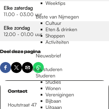
Weektips
Elke zaterdag
11.00 - 03.00 uur
Beste van Nijmegen
Cultuur
Elke zondag
Eten & drinken
12.00 - 01.00 uur
Shoppen
Activiteiten
Deel deze pagina
Nieuwsbrief
Werk & studeren
D
D
D
D
Studeren
e
e
e
e
Studies
e
e
e
e
Wonen
l
l
l
l
Contact
Verenigingen
d
d
d
d
Bijbaan
e
e
e
e
Houtstraat 47
Uitgaan
z
z
z
z