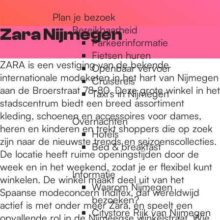
r
Plan je bezoek
Bereikbaarheid
Zara Nijmegen
Parkeerinformatie
d
Fietsen huren
ZARA is een vestiging van de bekende
Openbaar vervoer
internationale modeketen in het hart van Nijmegen
Cruisereis
e
aan de Broerstraat 78‑80. Deze grote winkel in het
Taxi's in Nijmegen
stadscentrum biedt een breed assortiment
kleding, schoenen en accessoires voor dames,
h
Overnachten
heren en kinderen en trekt shoppers die op zoek
Hotels
zijn naar de nieuwste trends en seizoenscollecties.
Bed & breakfast
o
De locatie heeft ruime openingstijden door de
week en in het weekend, zodat je er flexibel kunt
Informatie
winkelen. De winkel maakt deel uit van het
m
Waarom Nijmegen
Spaanse modeconcern Inditex, dat wereldwijd
bezoeken?
actief is met onder meer Zara, en speelt een
Citystore Rijk van Nijmegen
opvallende rol in de Nijmeegse winkelstraat. Wie