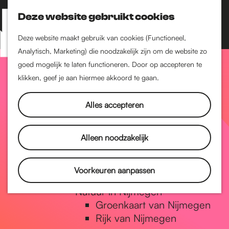
Nijmegen-Zuid
Nijmegen-Nieuw-West
Deze website gebruikt cookies
Z
K
Nijmegen-Oud-West
o
a
M
Deze website maakt gebruik van cookies (Functioneel,
Dukenburg
e
a
Analytisch, Marketing) die noodzakelijk zijn om de website zo
e
Lindenholt
G
k
r
goed mogelijk te laten functioneren. Door op accepteren te
n
e
t
klikken, geef je aan hiermee akkoord te gaan.
Historie
u
n
De oudste stad van
a
Alles accepteren
Nederland
Historische tijdlijn
n
Romeinse Limes
Alleen noodzakelijk
Vrede van Nijmegen
Penning
a
Voorkeuren aanpassen
Natuur in Nijmegen
Groenkaart van Nijmegen
a
Rijk van Nijmegen