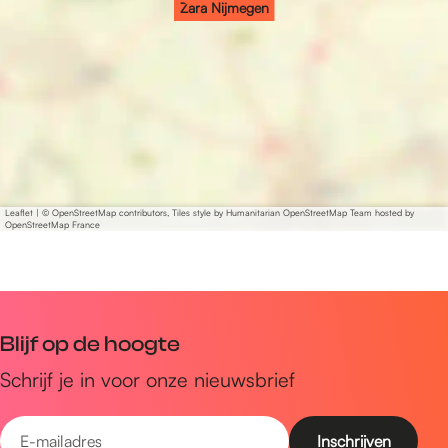
Zara Nijmegen
Leaflet
|
© OpenStreetMap contributors, Tiles style by Humanitarian OpenStreetMap Team hosted by
OpenStreetMap France
Blijf op de hoogte
Schrijf je in voor onze nieuwsbrief
E