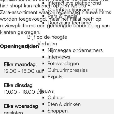
e
Interactieve plattegrond
hier shopt kan rekenen op een typisch
Openbare voorzieningen
Zara‑assortiment waarbij regelmatig nieuwe items
Pers & media
p
worden toegevoegd, maar het filiaal heeft op
Duurzaam toerisme
reviewplatforms een gemengde beoordeling van
klanten gekregen.
a
Blijf op de hoogte
Verhalen
Openingstijden
Nijmeegse ondernemers
g
Interviews
Fotoverslagen
Elke maandag
Cultuurimpressies
12.00 - 18.00 uur
e
Expats
Elke dinsdag
Nieuws
10.00 - 18.00 uur
Cultuur
Eten & drinken
Elke woensdag
Shoppen
gesloten