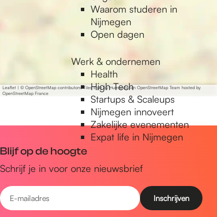
e
n
Waarom studeren in
n
k
Nijmegen
s
e
Open dagen
t
n
e
s
Werk & ondernemen
i
t
Health
n
e
High Tech
Leaflet
|
© OpenStreetMap contributors, Tiles style by Humanitarian OpenStreetMap Team hosted by
OpenStreetMap France
i
Startups & Scaleups
n
Nijmegen innoveert
Zakelijke evenementen
Expat life in Nijmegen
Blijf op de hoogte
Schrijf je in voor onze nieuwsbrief
E
-