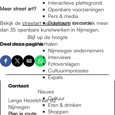
e
Interactieve plattegrond
Meer street art?
Openbare voorzieningen
Pers & media
p
Duurzaam toerisme
Bekijk de
streetart wandelroute
en ontdek meer
dan 35 openbare kunstwerken in Nijmegen.
a
Blijf op de hoogte
Verhalen
Deel deze pagina
Nijmeegse ondernemers
g
Interviews
D
D
D
D
Fotoverslagen
e
e
e
e
Cultuurimpressies
e
e
e
e
e
Expats
l
l
l
l
Contact
d
d
d
d
Nieuws
e
e
e
e
Cultuur
Lange Hezelstraat 82
z
z
z
z
Eten & drinken
Nijmegen
e
e
e
e
Shoppen
n
Plan je route