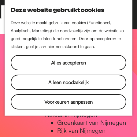
Nijmegen-Zuid
Nijmegen-Nieuw-West
Deze website gebruikt cookies
Z
K
Nijmegen-Oud-West
o
a
M
Deze website maakt gebruik van cookies (Functioneel,
Dukenburg
e
a
Analytisch, Marketing) die noodzakelijk zijn om de website zo
e
Lindenholt
G
k
r
goed mogelijk te laten functioneren. Door op accepteren te
n
e
t
klikken, geef je aan hiermee akkoord te gaan.
Historie
u
n
De oudste stad van
a
Alles accepteren
Nederland
Historische tijdlijn
n
Romeinse Limes
Alleen noodzakelijk
Vrede van Nijmegen
Penning
a
Voorkeuren aanpassen
Natuur in Nijmegen
Groenkaart van Nijmegen
a
Rijk van Nijmegen