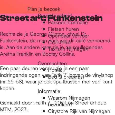
r
Plan je bezoek
Bereikbaarheid
Street art: Funkenstein
Parkeerinformatie
d
Fietsen huren
Rechts zie je George Clinton, ofwel Dr.
Openbaar vervoer
Funkenstein, de man naar wie dit café vernoemd
Cruisereis
e
is. Aan de andere kant zie je de soullegendes
Taxi's in Nijmegen
Aretha Franklin en Bootsy Collins.
h
Overnachten
Een paar deuren verder zie je een paar
Hotels
indringende ogen van Faith 71 boven de vinylshop
Bed & breakfast
o
(nr 66-68), waar je ook spuitbussen met verf kunt
kopen.
Informatie
m
Waarom Nijmegen
Gemaakt door: Faith 71, 2001 en Street art duo
bezoeken?
MTM, 2023.
Citystore Rijk van Nijmegen