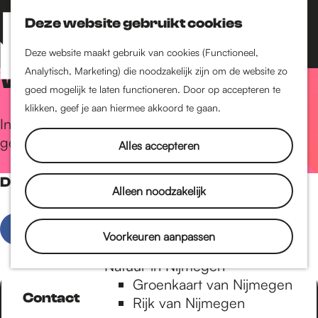
Nijmegen-Zuid
Nijmegen-Nieuw-West
Deze website gebruikt cookies
Z
K
Nijmegen-Oud-West
o
a
M
Deze website maakt gebruik van cookies (Functioneel,
Dukenburg
e
a
Analytisch, Marketing) die noodzakelijk zijn om de website zo
Weezenhof: Kiemtuin
e
Lindenholt
G
k
r
goed mogelijk te laten functioneren. Door op accepteren te
n
e
t
klikken, geef je aan hiermee akkoord te gaan.
Historie
u
In de Kiemtuin wordt geschoffeld, geharkt,
n
De oudste stad van
a
gezaaid en gewaterd door de hele buurt.
Alles accepteren
Nederland
Historische tijdlijn
Deel deze pagina
n
Romeinse Limes
Alleen noodzakelijk
Vrede van Nijmegen
Penning
a
D
D
D
D
Voorkeuren aanpassen
e
e
e
e
Natuur in Nijmegen
e
e
e
e
Groenkaart van Nijmegen
a
l
l
l
l
Contact
Rijk van Nijmegen
d
d
d
d