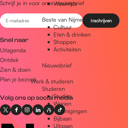
Schrijf je in voor onze nieuwsbrief
Weektips
E
Beste van Nijmegen
-
Cultuur
m
Eten & drinken
Snel naar
Shoppen
a
Activiteiten
Uitagenda
i
Ontdek
l
Nieuwsbrief
a
Zien & doen
d
Plan je bezoek
Werk & studeren
r
Studeren
e
Studies
Volg ons op social media
s
Wonen
Verenigingen
X
F
I
L
Y
T
Bijbaan
I
a
n
i
o
i
Uitgaan
n
c
s
n
u
k