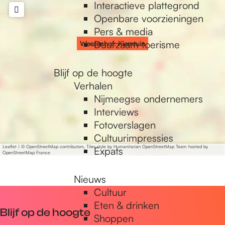
e
o
p
Interactieve plattegrond
i
:
:
k
p
Openbare voorzieningen
e
K
K
Pers & media
p
m
i
i
Duurzaam toerisme
Weezenhof: Kiemtuin
t
e
e
u
m
m
a
Blijf op de hoogte
i
t
t
Verhalen
n
u
u
Nijmeegse ondernemers
i
i
g
Interviews
n
n
Fotoverslagen
Cultuurimpressies
e
Leaflet
|
© OpenStreetMap contributors, Tiles style by Humanitarian OpenStreetMap Team hosted by
Expats
OpenStreetMap France
Nieuws
Cultuur
Eten & drinken
Blijf op de hoogte
Shoppen