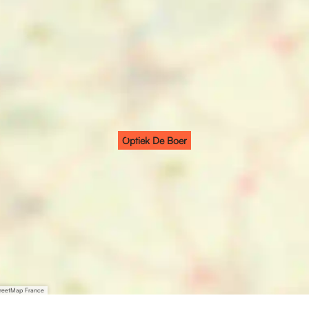
Optiek De Boer
treetMap France