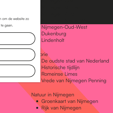
Nijmegen-Oost
Nijmegen-Midden
Z
K
Nijmegen-Zuid
o
a
M
jn om de website zo
Nijmegen-Nieuw-West
e
a
 te gaan.
e
Nijmegen-Oud-West
k
r
Dukenburg
n
e
t
Lindenholt
u
n
Historie
De oudste stad van Nederland
Historische tijdlijn
Romeinse Limes
Vrede van Nijmegen Penning
Natuur in Nijmegen
Groenkaart van Nijmegen
Rijk van Nijmegen