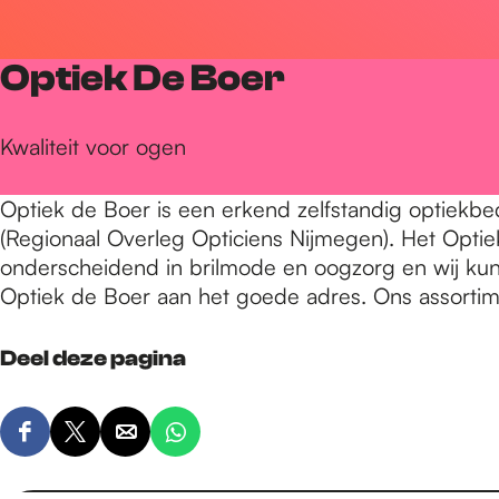
r
Optiek De Boer
d
Kwaliteit voor ogen
e
Optiek de Boer is een erkend zelfstandig optiekb
(Regionaal Overleg Opticiens Nijmegen). Het Optie
h
onderscheidend in brilmode en oogzorg en wij ku
Optiek de Boer aan het goede adres. Ons assortime
o
Deel deze pagina
m
D
D
D
D
e
e
e
e