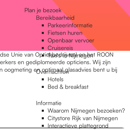
Plan je bezoek
Bereikbaarheid
Parkeerinformatie
Fietsen huren
Openbaar vervoer
Cruisereis
andse Unie van Optiekbedrijven) en het ROON
Taxi's in Nijmegen
rkers en gediplomeerde opticiens. Wij zijn
 oogmeting en optimaal glasadvies bent u bij
Overnachten
Hotels
Bed & breakfast
Informatie
Waarom Nijmegen bezoeken?
Citystore Rijk van Nijmegen
Interactieve plattegrond