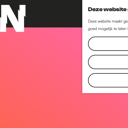
Deze website 
Deze website maakt geb
goed mogelijk te laten
G
a
n
a
a