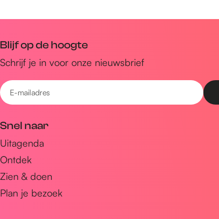
Blijf op de hoogte
Schrijf je in voor onze nieuwsbrief
E
-
m
Snel naar
a
Uitagenda
i
Ontdek
l
a
Zien & doen
d
Plan je bezoek
r
e