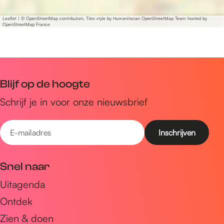
Leaflet
|
© OpenStreetMap contributors, Tiles style by Humanitarian OpenStreetMap Team hosted by
OpenStreetMap France
Blijf op de hoogte
Schrijf je in voor onze nieuwsbrief
E
-
m
Snel naar
a
Uitagenda
i
Ontdek
l
a
Zien & doen