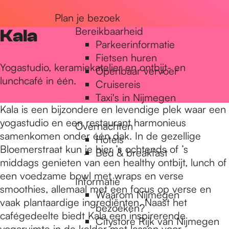
r
Plan je bezoek
Bereikbaarheid
Kala
Parkeerinformatie
d
Fietsen huren
Yogastudio, keramiekatelier en ontbijt- en
Openbaar vervoer
lunchcafé in één.
Cruisereis
e
Taxi's in Nijmegen
Kala is een bijzondere en levendige plek waar een
h
yogastudio en een restaurant harmonieus
Overnachten
samenkomen onder één dak. In de gezellige
Hotels
Bloemerstraat kun je hier ’s ochtends of ’s
Bed & breakfast
o
middags genieten van een healthy ontbijt, lunch of
een voedzame bowl met wraps en verse
Informatie
smoothies, allemaal met een focus op verse en
m
Waarom Nijmegen
vaak plantaardige ingrediënten. Naast het
bezoeken?
cafégedeelte biedt Kala een inspirerende
Citystore Rijk van Nijmegen
yogaruimte in de kelder met lessen voor