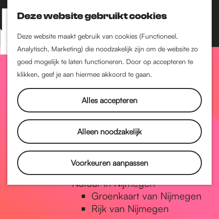
Nijmegen-Zuid
Nijmegen-Nieuw-West
Deze website gebruikt cookies
Z
K
Nijmegen-Oud-West
o
a
M
Deze website maakt gebruik van cookies (Functioneel,
Dukenburg
e
a
Analytisch, Marketing) die noodzakelijk zijn om de website zo
e
Lindenholt
G
k
r
goed mogelijk te laten functioneren. Door op accepteren te
n
e
t
klikken, geef je aan hiermee akkoord te gaan.
Historie
u
n
De oudste stad van
a
Alles accepteren
Nederland
Historische tijdlijn
n
Romeinse Limes
Alleen noodzakelijk
Vrede van Nijmegen
Penning
a
Voorkeuren aanpassen
Natuur in Nijmegen
Groenkaart van Nijmegen
a
Rijk van Nijmegen