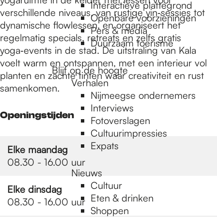
e
Interactieve plattegrond
verschillende niveaus, van rustige yin‑sessies tot
Openbare voorzieningen
dynamische flowlessen, en organiseert het
Pers & media
p
regelmatig specials, retreats en zelfs gratis
Duurzaam toerisme
yoga‑events in de stad. De uitstraling van Kala
voelt warm en ontspannen, met een interieur vol
a
Blijf op de hoogte
planten en zachte tinten waar creativiteit en rust
Verhalen
samenkomen.
Nijmeegse ondernemers
g
Interviews
Openingstijden
Fotoverslagen
Cultuurimpressies
e
Expats
Elke maandag
08.30 - 16.00 uur
Nieuws
Cultuur
Elke dinsdag
Eten & drinken
08.30 - 16.00 uur
Shoppen