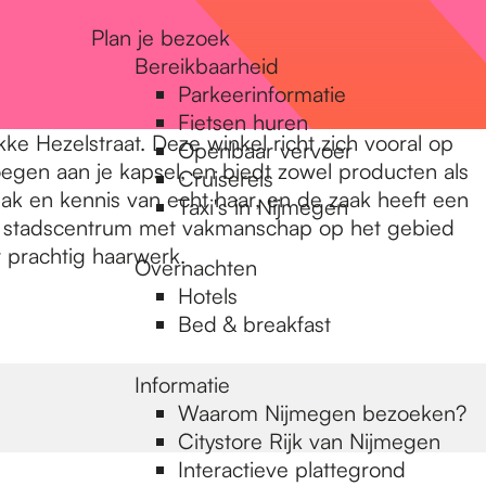
Plan je bezoek
Bereikbaarheid
Parkeerinformatie
Fietsen huren
ke Hezelstraat. Deze winkel richt zich vooral op
Openbaar vervoer
egen aan je kapsel, en biedt zowel producten als
Cruisereis
ak en kennis van echt haar, en de zaak heeft een
Taxi's in Nijmegen
het stadscentrum met vakmanschap op het gebied
t prachtig haarwerk.
Overnachten
Hotels
Bed & breakfast
Informatie
Waarom Nijmegen bezoeken?
Citystore Rijk van Nijmegen
Interactieve plattegrond