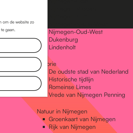
Nijmegen-Oost
Nijmegen-Midden
Z
K
Nijmegen-Zuid
o
a
M
jn om de website zo
Nijmegen-Nieuw-West
e
a
 te gaan.
e
Nijmegen-Oud-West
k
r
Dukenburg
n
e
t
Lindenholt
u
n
Historie
De oudste stad van Nederland
Historische tijdlijn
Romeinse Limes
Vrede van Nijmegen Penning
Natuur in Nijmegen
Groenkaart van Nijmegen
Rijk van Nijmegen