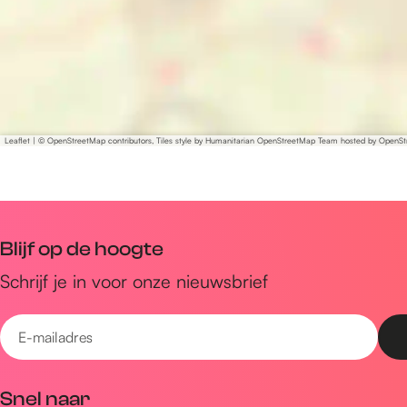
l
l
k
n
i
e
k
n
l
e
k
l
e
l
Leaflet
|
© OpenStreetMap contributors, Tiles style by Humanitarian OpenStreetMap Team hosted by OpenS
Blijf op de hoogte
Schrijf je in voor onze nieuwsbrief
E
-
m
Snel naar