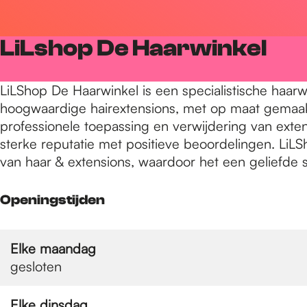
r
LiLshop De Haarwinkel
d
LiLShop De Haarwinkel is een specialistische haarw
hoogwaardige hairextensions, met op maat gemaakte
e
professionele toepassing en verwijdering van exte
sterke reputatie met positieve beoordelingen. Li
van haar & extensions, waardoor het een geliefde s
h
Openingstijden
o
Elke maandag
m
gesloten
Elke dinsdag