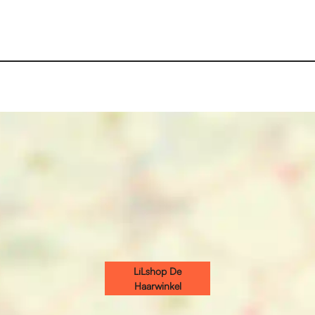
LiLshop De
Haarwinkel