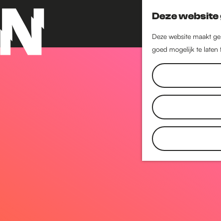
Deze website 
Deze website maakt geb
goed mogelijk te laten
G
a
n
a
a