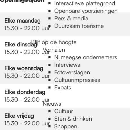
e
Interactieve plattegrond
Openbare voorzieningen
Pers & media
p
Elke maandag
Duurzaam toerisme
15.30 - 22.00 uur
a
Blijf op de hoogte
Elke dinsdag
Verhalen
15.30 - 22.00 uur
Nijmeegse ondernemers
g
Interviews
Elke woensdag
Fotoverslagen
15.30 - 22.00 uur
Cultuurimpressies
e
Expats
Elke donderdag
15.30 - 22.00 uur
Nieuws
Cultuur
Elke vrijdag
Eten & drinken
15.30 - 22.00 uur
Shoppen