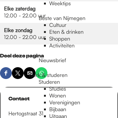
Weektips
Elke zaterdag
12.00 - 22.00 uur
Beste van Nijmegen
Cultuur
Elke zondag
Eten & drinken
12.00 - 22.00 uur
Shoppen
Activiteiten
Deel deze pagina
Nieuwsbrief
Werk & studeren
D
D
D
D
Studeren
e
e
e
e
Studies
e
e
e
e
Wonen
l
l
l
l
Contact
Verenigingen
d
d
d
d
Bijbaan
e
e
e
e
Hertogstraat 31
Uitgaan
z
z
z
z