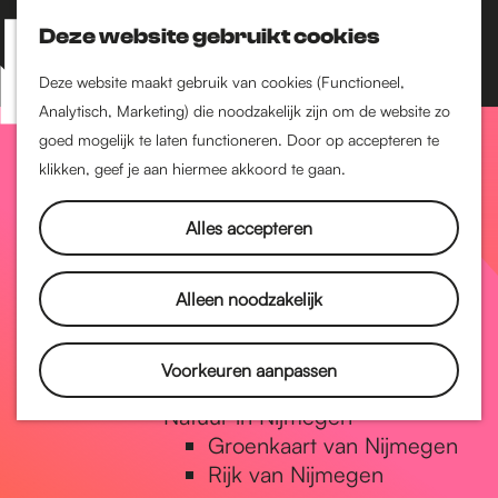
Nijmegen-Zuid
Nijmegen-Nieuw-West
Deze website gebruikt cookies
Z
K
Nijmegen-Oud-West
o
a
M
Deze website maakt gebruik van cookies (Functioneel,
Dukenburg
e
a
Analytisch, Marketing) die noodzakelijk zijn om de website zo
e
Lindenholt
G
k
r
goed mogelijk te laten functioneren. Door op accepteren te
n
e
t
klikken, geef je aan hiermee akkoord te gaan.
Historie
u
n
De oudste stad van
a
Alles accepteren
Nederland
Historische tijdlijn
n
Romeinse Limes
Alleen noodzakelijk
Vrede van Nijmegen
Penning
a
Voorkeuren aanpassen
Natuur in Nijmegen
Groenkaart van Nijmegen
a
Rijk van Nijmegen