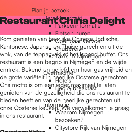
r
Plan je bezoek
Bereikbaarheid
Restaurant China Delight
Parkeerinformatie
d
Fietsen huren
Kom genieten van heerlijke Chinese, Indische,
Openbaar vervoer
Kantonese, Japanse en Thaise gerechten uit de
Cruisereis
e
wok, van de teppanyaki of het lopend buffet. Ons
Taxi's in Nijmegen
restaurant is een begrip in Nijmegen en de wijde
omtrek. Bekend en geliefd om haar gastvrijheid en
h
Overnachten
de grote variëteit in heerlijke Oosterse gerechten.
Hotels
Ons motto is om een ieder maximaal te laten
Bed & breakfast
o
genieten van de gezelligheid die ons restaurant te
bieden heeft en van de heerlijke gerechten uit
Informatie
onze Oosterse keuken. We verwelkomen je graag
m
Waarom Nijmegen
in ons restaurant.
bezoeken?
Citystore Rijk van Nijmegen
Openingstijden