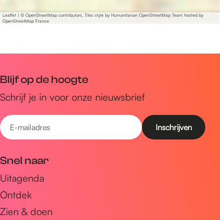
Leaflet
|
© OpenStreetMap contributors, Tiles style by Humanitarian OpenStreetMap Team hosted by
OpenStreetMap France
Blijf op de hoogte
Schrijf je in voor onze nieuwsbrief
E
-
m
Snel naar
a
Uitagenda
i
Ontdek
l
a
Zien & doen