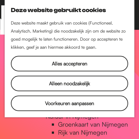
Nijmegen-Zuid
Nijmegen-Nieuw-West
Deze website gebruikt cookies
Z
K
Nijmegen-Oud-West
o
a
M
Deze website maakt gebruik van cookies (Functioneel,
Dukenburg
e
a
Analytisch, Marketing) die noodzakelijk zijn om de website zo
e
Lindenholt
G
k
r
goed mogelijk te laten functioneren. Door op accepteren te
n
e
t
klikken, geef je aan hiermee akkoord te gaan.
Historie
u
n
De oudste stad van
a
Alles accepteren
Nederland
Historische tijdlijn
n
Romeinse Limes
Alleen noodzakelijk
Vrede van Nijmegen
Penning
a
Voorkeuren aanpassen
Natuur in Nijmegen
Groenkaart van Nijmegen
a
Rijk van Nijmegen