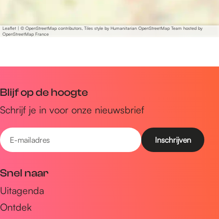
s
Leaflet
|
© OpenStreetMap contributors, Tiles style by Humanitarian OpenStreetMap Team hosted by
OpenStreetMap France
Blijf op de hoogte
Schrijf je in voor onze nieuwsbrief
E
-
m
Snel naar
a
Uitagenda
i
Ontdek
l