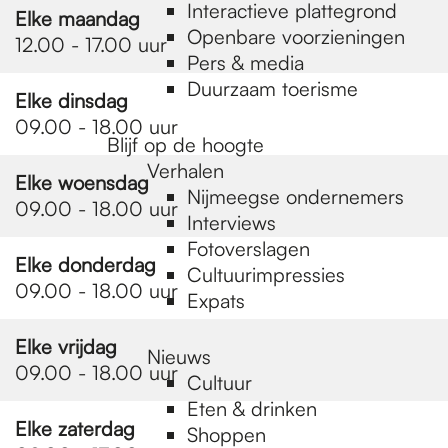
e
Interactieve plattegrond
Elke maandag
Openbare voorzieningen
12.00 - 17.00 uur
Pers & media
p
Duurzaam toerisme
Elke dinsdag
09.00 - 18.00 uur
a
Blijf op de hoogte
Verhalen
Elke woensdag
Nijmeegse ondernemers
09.00 - 18.00 uur
g
Interviews
Fotoverslagen
Elke donderdag
Cultuurimpressies
e
09.00 - 18.00 uur
Expats
Elke vrijdag
Nieuws
09.00 - 18.00 uur
Cultuur
Eten & drinken
Elke zaterdag
Shoppen