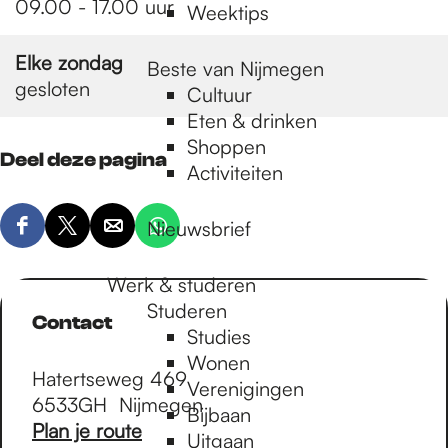
09.00 - 17.00 uur
Weektips
Elke zondag
Beste van Nijmegen
gesloten
Cultuur
Eten & drinken
Shoppen
Deel deze pagina
Activiteiten
Nieuwsbrief
D
D
D
D
e
e
e
e
Werk & studeren
e
e
e
e
Studeren
l
l
l
l
Contact
Studies
d
d
d
d
Wonen
e
e
e
e
Hatertseweg 469
Verenigingen
z
z
z
z
6533GH
Nijmegen
Bijbaan
e
e
e
e
n
Plan je route
Uitgaan
p
p
p
p