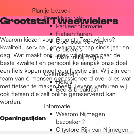
r
Plan je bezoek
Bereikbaarheid
Grootstal Tweewielers
Parkeerinformatie
d
Fietsen huren
Waarom kiezen voor GrootstalTweewielers?
Openbaar vervoer
Kwaliteit , service , en vakmanschap sinds jaar en
Cruisereis
e
dag. Wat maakt ons uniek wij streven naar de
Taxi's in Nijmegen
beste kwaliteit en persoonlijke aanpak onze doel
een fiets kopen moet een feestje zijn. Wij zijn een
h
Overnachten
team van 6 mensen gepassioneerd over alles wat
Hotels
met fietsen te maken heeft. Tevens verhuren wij
Bed & breakfast
o
ook fietsen die zelf online gereserveerd kan
worden.
Informatie
m
Waarom Nijmegen
Openingstijden
bezoeken?
Citystore Rijk van Nijmegen