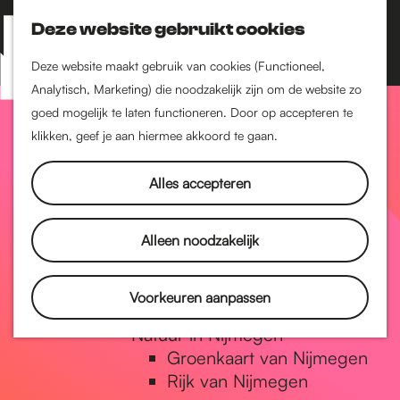
Nijmegen-Zuid
Nijmegen-Nieuw-West
Deze website gebruikt cookies
Z
K
Nijmegen-Oud-West
o
a
M
Deze website maakt gebruik van cookies (Functioneel,
Dukenburg
e
a
Analytisch, Marketing) die noodzakelijk zijn om de website zo
e
Lindenholt
G
k
r
goed mogelijk te laten functioneren. Door op accepteren te
n
e
t
klikken, geef je aan hiermee akkoord te gaan.
Historie
u
n
De oudste stad van
a
Alles accepteren
Nederland
Historische tijdlijn
n
Romeinse Limes
Alleen noodzakelijk
Vrede van Nijmegen
Penning
a
Voorkeuren aanpassen
Natuur in Nijmegen
Groenkaart van Nijmegen
a
Rijk van Nijmegen