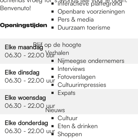
e
Interactieve plattegrond
Benvenuto!
Openbare voorzieningen
Pers & media
p
Openingstijden
Duurzaam toerisme
a
Blijf op de hoogte
Elke maandag
Verhalen
06.30 - 22.00 uur
Nijmeegse ondernemers
g
Interviews
Elke dinsdag
Fotoverslagen
06.30 - 22.00 uur
Cultuurimpressies
e
Expats
Elke woensdag
06.30 - 22.00 uur
Nieuws
Cultuur
Elke donderdag
Eten & drinken
06.30 - 22.00 uur
Shoppen