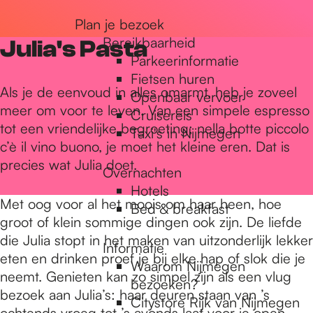
r
Plan je bezoek
Bereikbaarheid
Julia's Pasta
Parkeerinformatie
d
Fietsen huren
Als je de eenvoud in alles omarmt, heb je zoveel
Openbaar vervoer
meer om voor te leven. Van een simpele espresso
Cruisereis
e
tot een vriendelijke begroeting; nella botte piccolo
Taxi's in Nijmegen
c’è il vino buono, je moet het kleine eren. Dat is
precies wat Julia doet.
h
Overnachten
Hotels
Met oog voor al het moois om haar heen, hoe
Bed & breakfast
o
groot of klein sommige dingen ook zijn. De liefde
die Julia stopt in het maken van uitzonderlijk lekker
Informatie
eten en drinken proef je bij elke hap of slok die je
m
Waarom Nijmegen
neemt. Genieten kan zo simpel zijn als een vlug
bezoeken?
bezoek aan Julia’s: haar deuren staan van ’s
Citystore Rijk van Nijmegen
ochtends vroeg tot ’s avonds laat voor je open.