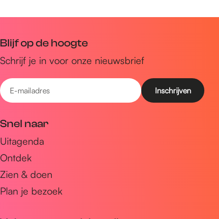
Blijf op de hoogte
Schrijf je in voor onze nieuwsbrief
E
-
m
Snel naar
a
Uitagenda
i
Ontdek
l
a
Zien & doen
d
Plan je bezoek
r
e