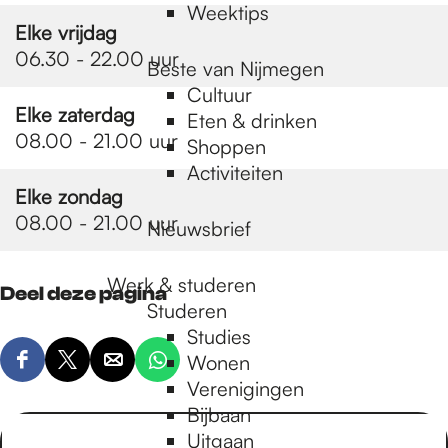
Weektips
Elke vrijdag
06.30 - 22.00 uur
Beste van Nijmegen
Cultuur
Elke zaterdag
Eten & drinken
08.00 - 21.00 uur
Shoppen
Activiteiten
Elke zondag
08.00 - 21.00 uur
Nieuwsbrief
Werk & studeren
Deel deze pagina
Studeren
Studies
Wonen
D
D
D
D
Verenigingen
e
e
e
e
Bijbaan
e
e
e
e
Uitgaan