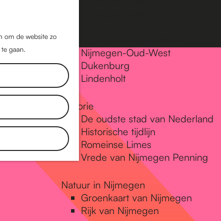
Nijmegen-Oost
Nijmegen-Midden
Z
K
Nijmegen-Zuid
o
a
M
jn om de website zo
Nijmegen-Nieuw-West
e
a
 te gaan.
e
Nijmegen-Oud-West
k
r
Dukenburg
n
e
t
Lindenholt
u
n
Historie
De oudste stad van Nederland
Historische tijdlijn
Romeinse Limes
Vrede van Nijmegen Penning
Natuur in Nijmegen
Groenkaart van Nijmegen
Rijk van Nijmegen