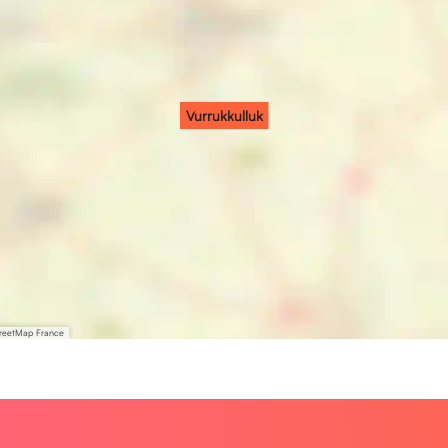
Vurrukkulluk
treetMap France