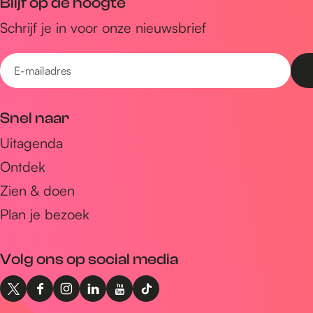
Blijf op de hoogte
Schrijf je in voor onze nieuwsbrief
E
-
m
Snel naar
a
Uitagenda
i
Ontdek
l
a
Zien & doen
d
Plan je bezoek
r
e
Volg ons op social media
s
X
F
I
L
Y
T