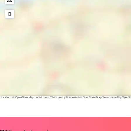
Leaflet
|
© OpenStreetMap contributors, Tiles style by Humanitarian OpenStreetMap Team hosted by OpenS