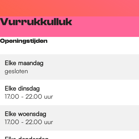
r
Vurrukkulluk
d
Openingstijden
e
Elke maandag
gesloten
h
Elke dinsdag
o
17.00 - 22.00 uur
Elke woensdag
m
17.00 - 22.00 uur