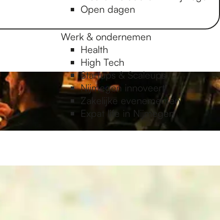
Open dagen
Werk & ondernemen
Health
High Tech
Startups & Scaleups
Nijmegen innoveert
Zakelijke evenementen
Expat life in Nijmegen