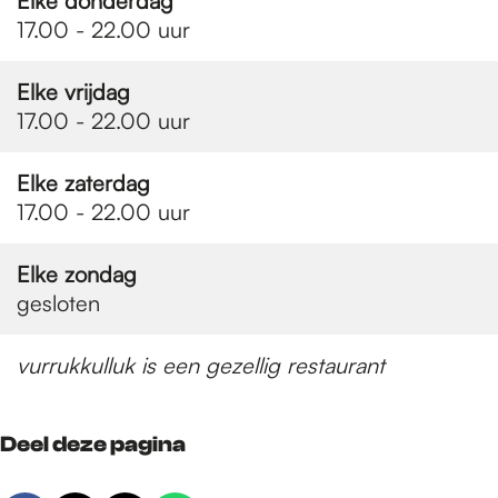
e
Elke donderdag
17.00 - 22.00 uur
p
Elke vrijdag
17.00 - 22.00 uur
a
Elke zaterdag
17.00 - 22.00 uur
g
Elke zondag
gesloten
e
vurrukkulluk is een gezellig restaurant
Deel deze pagina