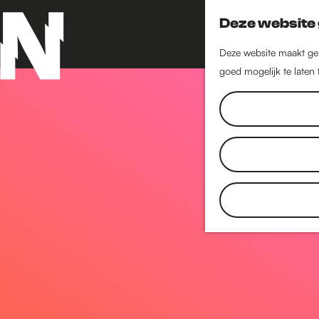
Deze website 
Deze website maakt geb
goed mogelijk te laten
G
a
n
a
a