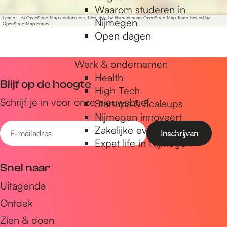
Waarom studeren in
Leaflet
|
© OpenStreetMap contributors, Tiles style by Humanitarian OpenStreetMap Team hosted by
Nijmegen
OpenStreetMap France
Open dagen
Werk & ondernemen
Health
Blijf op de hoogte
High Tech
Schrijf je in voor onze nieuwsbrief
Startups & Scaleups
Nijmegen innoveert
E
Zakelijke evenementen
-
Expat life in Nijmegen
m
Snel naar
a
Uitagenda
i
Ontdek
l
a
Zien & doen