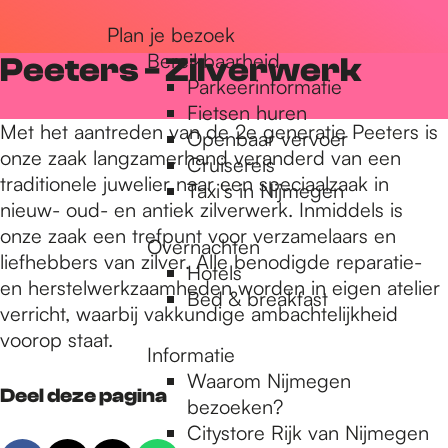
r
Plan je bezoek
Bereikbaarheid
Peeters - Zilverwerk
Parkeerinformatie
d
Fietsen huren
Met het aantreden van de 2e generatie Peeters is
Openbaar vervoer
onze zaak langzamerhand veranderd van een
Cruisereis
e
traditionele juwelier naar een speciaalzaak in
Taxi's in Nijmegen
nieuw- oud- en antiek zilverwerk. Inmiddels is
onze zaak een trefpunt voor verzamelaars en
h
Overnachten
liefhebbers van zilver. Alle benodigde reparatie-
Hotels
en herstelwerkzaamheden worden in eigen atelier
Bed & breakfast
o
verricht, waarbij vakkundige ambachtelijkheid
voorop staat.
Informatie
m
Waarom Nijmegen
Deel deze pagina
bezoeken?
Citystore Rijk van Nijmegen