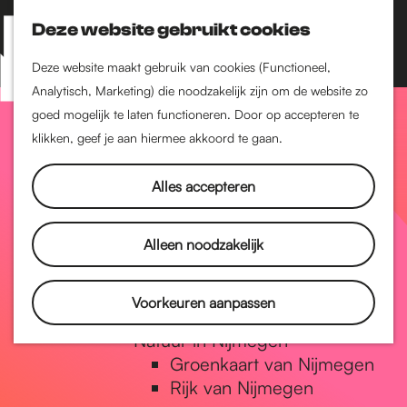
Nijmegen-Zuid
Nijmegen-Nieuw-West
Deze website gebruikt cookies
Z
K
Nijmegen-Oud-West
o
a
M
Deze website maakt gebruik van cookies (Functioneel,
Dukenburg
e
a
Analytisch, Marketing) die noodzakelijk zijn om de website zo
e
Lindenholt
G
k
r
goed mogelijk te laten functioneren. Door op accepteren te
n
e
t
klikken, geef je aan hiermee akkoord te gaan.
Historie
u
n
De oudste stad van
a
Alles accepteren
Nederland
Historische tijdlijn
n
Romeinse Limes
Alleen noodzakelijk
Vrede van Nijmegen
Penning
a
Voorkeuren aanpassen
Natuur in Nijmegen
Groenkaart van Nijmegen
a
Rijk van Nijmegen