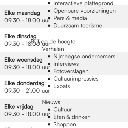
e
Interactieve plattegrond
Openbare voorzieningen
Elke maandag
Pers & media
p
09.30 - 18.00 uur
Duurzaam toerisme
Elke dinsdag
a
Blijf op de hoogte
09.30 - 18.00 uur
Verhalen
Nijmeegse ondernemers
Elke woensdag
g
Interviews
09.30 - 18.00 uur
Fotoverslagen
Cultuurimpressies
e
Elke donderdag
Expats
09.30 - 21.00 uur
Nieuws
Elke vrijdag
Cultuur
09.30 - 18.00 uur
Eten & drinken
Shoppen