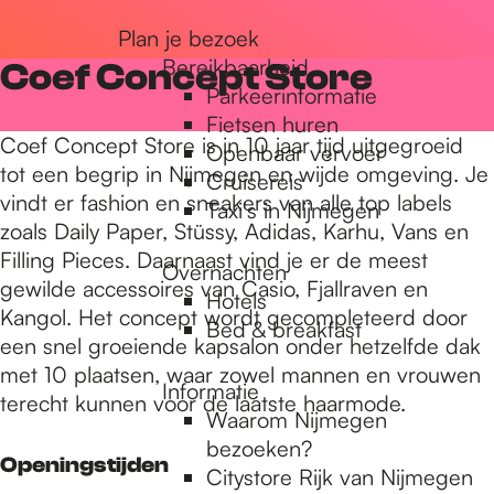
r
Plan je bezoek
Bereikbaarheid
Coef Concept Store
Parkeerinformatie
d
Fietsen huren
Coef Concept Store is in 10 jaar tijd uitgegroeid
Openbaar vervoer
tot een begrip in Nijmegen en wijde omgeving. Je
Cruisereis
e
vindt er fashion en sneakers van alle top labels
Taxi's in Nijmegen
zoals Daily Paper, Stüssy, Adidas, Karhu, Vans en
Filling Pieces. Daarnaast vind je er de meest
h
Overnachten
gewilde accessoires van Casio, Fjallraven en
Hotels
Kangol. Het concept wordt gecompleteerd door
Bed & breakfast
o
een snel groeiende kapsalon onder hetzelfde dak
met 10 plaatsen, waar zowel mannen en vrouwen
Informatie
terecht kunnen voor de laatste haarmode.
m
Waarom Nijmegen
bezoeken?
Openingstijden
Citystore Rijk van Nijmegen