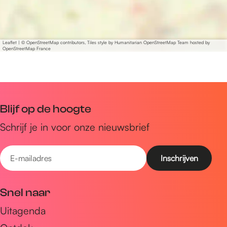
Leaflet
|
© OpenStreetMap contributors, Tiles style by Humanitarian OpenStreetMap Team hosted by
OpenStreetMap France
Blijf op de hoogte
Schrijf je in voor onze nieuwsbrief
E
-
m
Snel naar
a
Uitagenda
i