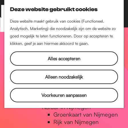
Nijmegen-Zuid
Nijmegen-Nieuw-West
Deze website gebruikt cookies
Z
K
Nijmegen-Oud-West
o
a
M
Deze website maakt gebruik van cookies (Functioneel,
Dukenburg
e
a
Analytisch, Marketing) die noodzakelijk zijn om de website zo
e
Lindenholt
G
k
r
goed mogelijk te laten functioneren. Door op accepteren te
n
e
t
klikken, geef je aan hiermee akkoord te gaan.
Historie
u
n
De oudste stad van
a
Alles accepteren
Nederland
Historische tijdlijn
n
Romeinse Limes
Alleen noodzakelijk
Vrede van Nijmegen
Penning
a
Voorkeuren aanpassen
Natuur in Nijmegen
Groenkaart van Nijmegen
a
Rijk van Nijmegen