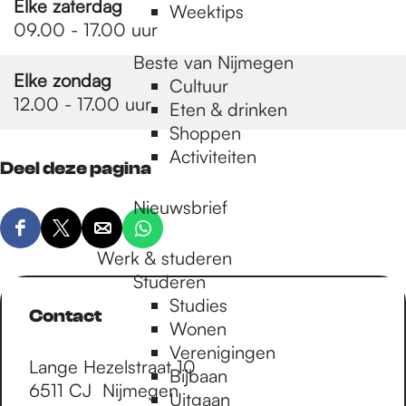
Elke zaterdag
Weektips
09.00 - 17.00 uur
Beste van Nijmegen
Elke zondag
Cultuur
12.00 - 17.00 uur
Eten & drinken
Shoppen
Activiteiten
Deel deze pagina
Nieuwsbrief
D
D
D
D
Werk & studeren
e
e
e
e
Studeren
e
e
e
e
Studies
l
l
l
l
Contact
Wonen
d
d
d
d
Verenigingen
e
e
e
e
Lange Hezelstraat 10
Bijbaan
z
z
z
z
6511 CJ
Nijmegen
Uitgaan
e
e
e
e