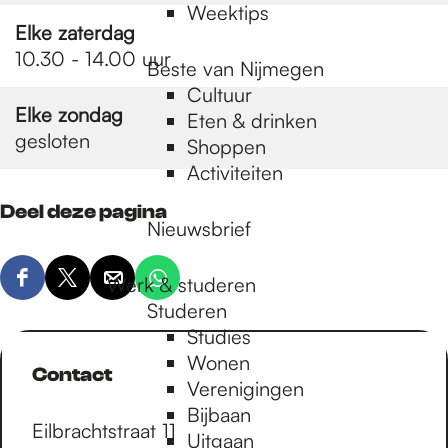
Weektips
Elke zaterdag
10.30 - 14.00 uur
Beste van Nijmegen
Cultuur
Elke zondag
Eten & drinken
gesloten
Shoppen
Activiteiten
Deel deze pagina
Nieuwsbrief
Werk & studeren
D
D
D
D
Studeren
e
e
e
e
Studies
e
e
e
e
Wonen
l
l
l
l
Contact
Verenigingen
d
d
d
d
Bijbaan
e
e
e
e
Eilbrachtstraat 11
Uitgaan
z
z
z
z