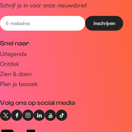
Schrijf je in voor onze nieuwsbrief
E
-
m
Snel naar
a
Uitagenda
i
Ontdek
l
a
Zien & doen
d
Plan je bezoek
r
e
Volg ons op social media
s
X
F
I
L
Y
T
I
a
n
i
o
i