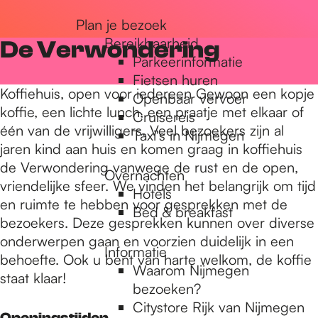
r
Plan je bezoek
Bereikbaarheid
De Verwondering
Parkeerinformatie
d
Fietsen huren
Koffiehuis, open voor iedereen Gewoon een kopje
Openbaar vervoer
koffie, een lichte lunch, een praatje met elkaar of
Cruisereis
e
één van de vrijwilligers. Veel bezoekers zijn al
Taxi's in Nijmegen
jaren kind aan huis en komen graag in koffiehuis
de Verwondering vanwege de rust en de open,
h
Overnachten
vriendelijke sfeer. We vinden het belangrijk om tijd
Hotels
en ruimte te hebben voor gesprekken met de
Bed & breakfast
o
bezoekers. Deze gesprekken kunnen over diverse
onderwerpen gaan en voorzien duidelijk in een
Informatie
behoefte. Ook u bent van harte welkom, de koffie
m
Waarom Nijmegen
staat klaar!
bezoeken?
Citystore Rijk van Nijmegen
Openingstijden