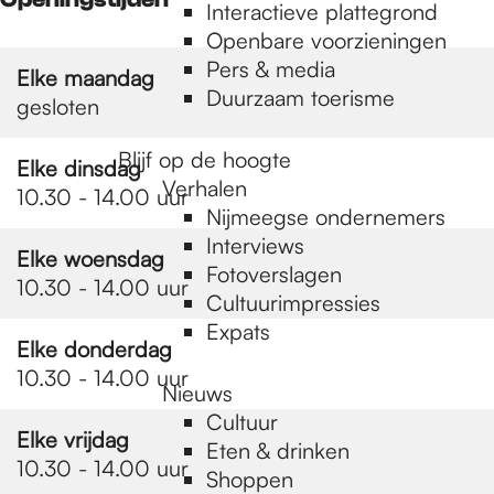
e
Interactieve plattegrond
Openbare voorzieningen
Pers & media
p
Elke maandag
Duurzaam toerisme
gesloten
a
Blijf op de hoogte
Elke dinsdag
Verhalen
10.30 - 14.00 uur
Nijmeegse ondernemers
g
Interviews
Elke woensdag
Fotoverslagen
10.30 - 14.00 uur
Cultuurimpressies
e
Expats
Elke donderdag
10.30 - 14.00 uur
Nieuws
Cultuur
Elke vrijdag
Eten & drinken
10.30 - 14.00 uur
Shoppen