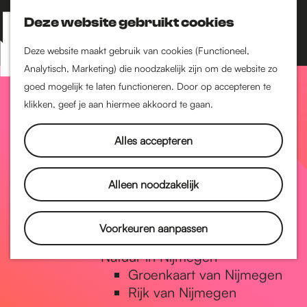
Nijmegen-Zuid
Nijmegen-Nieuw-West
Deze website gebruikt cookies
Z
K
Nijmegen-Oud-West
o
a
M
Deze website maakt gebruik van cookies (Functioneel,
Dukenburg
e
a
Analytisch, Marketing) die noodzakelijk zijn om de website zo
e
Lindenholt
G
k
r
goed mogelijk te laten functioneren. Door op accepteren te
n
e
t
klikken, geef je aan hiermee akkoord te gaan.
Historie
u
n
De oudste stad van
a
Alles accepteren
Nederland
Historische tijdlijn
n
Romeinse Limes
Alleen noodzakelijk
Vrede van Nijmegen
Penning
a
Voorkeuren aanpassen
Natuur in Nijmegen
Groenkaart van Nijmegen
a
Rijk van Nijmegen