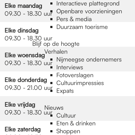
e
Interactieve plattegrond
Elke maandag
Openbare voorzieningen
09.30 - 18.30 uur
Pers & media
p
Duurzaam toerisme
Elke dinsdag
09.30 - 18.30 uur
a
Blijf op de hoogte
Verhalen
Elke woensdag
Nijmeegse ondernemers
09.30 - 18.30 uur
g
Interviews
Fotoverslagen
Elke donderdag
Cultuurimpressies
e
09.30 - 21.00 uur
Expats
Elke vrijdag
Nieuws
09.30 - 18.30 uur
Cultuur
Eten & drinken
Elke zaterdag
Shoppen