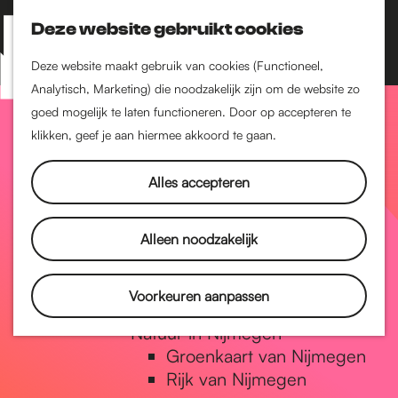
Nijmegen-Zuid
Nijmegen-Nieuw-West
Deze website gebruikt cookies
Z
K
Nijmegen-Oud-West
o
a
M
Deze website maakt gebruik van cookies (Functioneel,
Dukenburg
e
a
Analytisch, Marketing) die noodzakelijk zijn om de website zo
e
Lindenholt
G
k
r
goed mogelijk te laten functioneren. Door op accepteren te
n
e
t
klikken, geef je aan hiermee akkoord te gaan.
Historie
u
n
De oudste stad van
a
Alles accepteren
Nederland
Historische tijdlijn
n
Romeinse Limes
Alleen noodzakelijk
Vrede van Nijmegen
Penning
a
Voorkeuren aanpassen
Natuur in Nijmegen
Groenkaart van Nijmegen
a
Rijk van Nijmegen