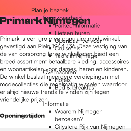
r
Plan je bezoek
Bereikbaarheid
Primark Nijmegen
Parkeerinformatie
d
Fietsen huren
Primark is een grote en populaire modewinkel,
Openbaar vervoer
gevestigd aan Plein 1944 136. Deze vestiging van
Cruisereis
e
de van oorsprong Ierse winkelketen biedt een
Taxi's in Nijmegen
breed assortiment betaalbare kleding, accessoires
en woonartikelen voor dames, heren en kinderen.
h
Overnachten
De winkel beslaat meerdere verdiepingen met
Hotels
modecollecties die regelmatig wisselen waardoor
Bed & breakfast
o
er altijd nieuwe trends te vinden zijn tegen
vriendelijke prijzen.
Informatie
m
Waarom Nijmegen
Openingstijden
bezoeken?
Citystore Rijk van Nijmegen