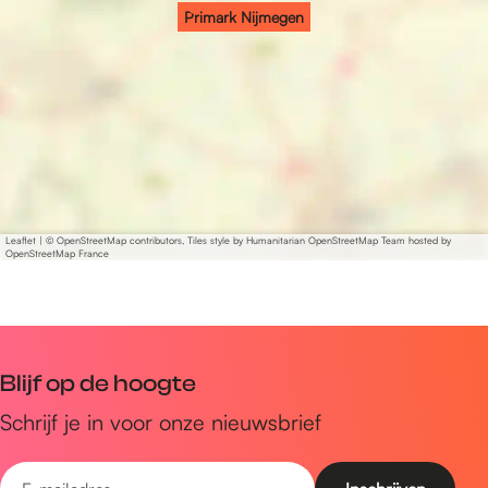
n
g
e
Primark Nijmegen
e
g
n
e
n
Leaflet
|
© OpenStreetMap contributors, Tiles style by Humanitarian OpenStreetMap Team hosted by
OpenStreetMap France
Blijf op de hoogte
Schrijf je in voor onze nieuwsbrief
E