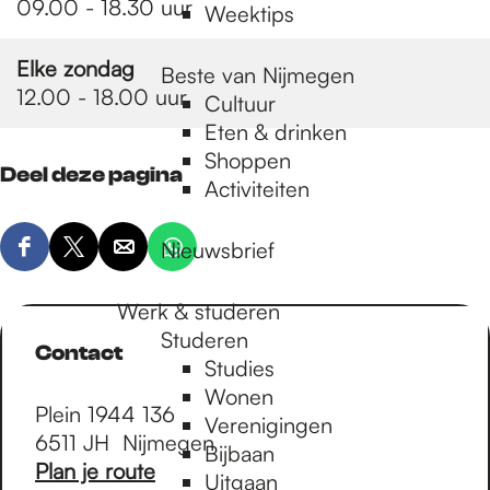
09.00 - 18.30 uur
Weektips
Elke zondag
Beste van Nijmegen
12.00 - 18.00 uur
Cultuur
Eten & drinken
Shoppen
Deel deze pagina
Activiteiten
Nieuwsbrief
D
D
D
D
e
e
e
e
Werk & studeren
e
e
e
e
Studeren
l
l
l
l
Contact
Studies
d
d
d
d
Wonen
e
e
e
e
Plein 1944 136
Verenigingen
z
z
z
z
6511 JH
Nijmegen
Bijbaan
e
e
e
e
n
Plan je route
Uitgaan
p
p
p
p