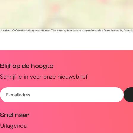
Leaflet
|
© OpenStreetMap contributors, Tiles style by Humanitarian OpenStreetMap Team hosted by OpenS
Blijf op de hoogte
Schrijf je in voor onze nieuwsbrief
E
-
m
Snel naar
a
Uitagenda
i