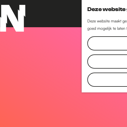
Deze website 
Deze website maakt geb
goed mogelijk te laten
G
a
n
a
a