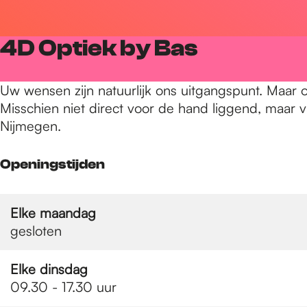
r
4D Optiek by Bas
d
Uw wensen zijn natuurlijk ons uitgangspunt. Maar o
Misschien niet direct voor de hand liggend, maar v
e
Nijmegen.
h
Openingstijden
o
Elke maandag
gesloten
m
Elke dinsdag
09.30 - 17.30 uur