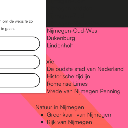
Nijmegen-Oost
Nijmegen-Midden
Z
K
Nijmegen-Zuid
o
a
M
jn om de website zo
Nijmegen-Nieuw-West
e
a
 te gaan.
e
Nijmegen-Oud-West
k
r
Dukenburg
n
e
t
Lindenholt
u
n
Historie
De oudste stad van Nederland
Historische tijdlijn
Romeinse Limes
Vrede van Nijmegen Penning
Natuur in Nijmegen
Groenkaart van Nijmegen
Rijk van Nijmegen