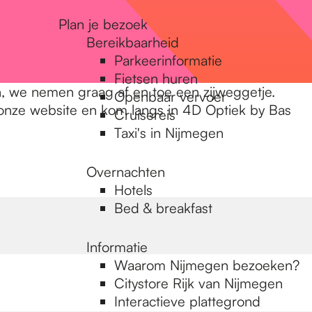
Plan je bezoek
Bereikbaarheid
Parkeerinformatie
Fietsen huren
jn, we nemen graag af en toe een zijweggetje.
Openbaar vervoer
op onze website en kom langs in 4D Optiek by Bas
Cruisereis
Taxi's in Nijmegen
Overnachten
Hotels
Bed & breakfast
Informatie
Waarom Nijmegen bezoeken?
Citystore Rijk van Nijmegen
Interactieve plattegrond