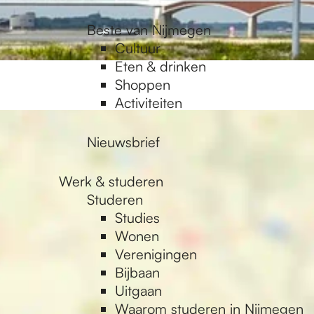
Beste van Nijmegen
Cultuur
Eten & drinken
Shoppen
Activiteiten
Nieuwsbrief
Werk & studeren
Studeren
Studies
Wonen
Verenigingen
Bijbaan
Uitgaan
Waarom studeren in Nijmegen