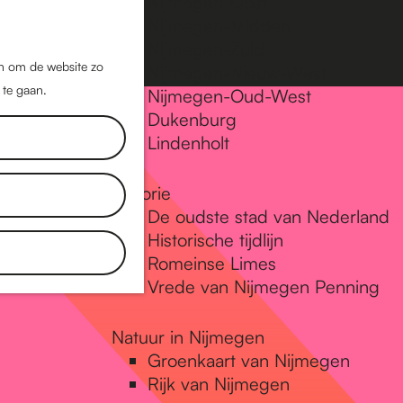
Nijmegen-Oost
Nijmegen-Midden
Z
K
Nijmegen-Zuid
o
a
M
jn om de website zo
Nijmegen-Nieuw-West
e
a
 te gaan.
e
Nijmegen-Oud-West
k
r
Dukenburg
n
e
t
Lindenholt
u
n
Historie
De oudste stad van Nederland
Historische tijdlijn
Romeinse Limes
Vrede van Nijmegen Penning
Natuur in Nijmegen
Groenkaart van Nijmegen
Rijk van Nijmegen