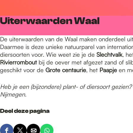
r
Uiterwaarden Waal
d
De uiterwaarden van de Waal maken onderdeel uit
Daarmee is deze unieke natuurparel van internati
e
diersoorten voor. Wie weet zie je de
Slechtvalk
, he
Rivierrombout
bij de oever met afgezet zand of sli
geschikt voor de
Grote centaurie
, het
Paapje
en me
h
Heb je een (bijzondere) plant- of diersoort gezien
o
Nijmegen.
Deel deze pagina
m