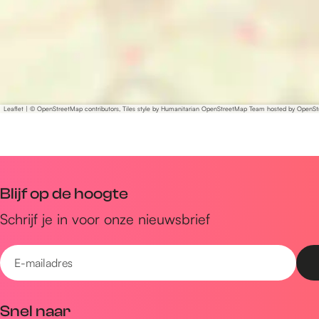
Leaflet
|
© OpenStreetMap contributors, Tiles style by Humanitarian OpenStreetMap Team hosted by OpenS
Blijf op de hoogte
Schrijf je in voor onze nieuwsbrief
E
-
m
Snel naar
a