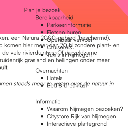
Plan je bezoek
Bereikbaarheid
Parkeerinformatie
Fietsen huren
akken, een Natura 2000-gebied (beschermd).
Openbaar vervoer
ap komen hier meer dan 70 bijzondere plant- en
Cruisereis
de vele rivierduintjes. Of de zeldzame
Taxi's in Nijmegen
kruidenrijk grasland en hellingen onder meer
uit
.
Overnachten
Hotels
men steeds meer te weten over de natuur in
Bed & breakfast
Informatie
Waarom Nijmegen bezoeken?
Citystore Rijk van Nijmegen
Interactieve plattegrond