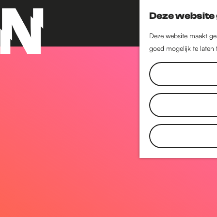
Deze website 
Deze website maakt geb
goed mogelijk te laten
G
a
n
a
a