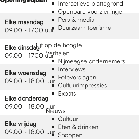
e
Interactieve plattegrond
Openbare voorzieningen
Pers & media
p
Elke maandag
Duurzaam toerisme
09.00 - 17.00 uur
a
Blijf op de hoogte
Elke dinsdag
Verhalen
09.00 - 17.00 uur
Nijmeegse ondernemers
g
Interviews
Elke woensdag
Fotoverslagen
09.00 - 18.00 uur
Cultuurimpressies
e
Expats
Elke donderdag
09.00 - 18.00 uur
Nieuws
Cultuur
Elke vrijdag
Eten & drinken
09.00 - 18.00 uur
Shoppen