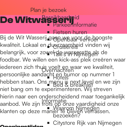
r
Plan je bezoek
Bereikbaarheid
De Witwasserij
Parkeerinformatie
d
Fietsen huren
Bij de Wit Wasserij gaan we voor de hoogste
Openbaar vervoer
kwaliteit. Lokaal en duurzaamheid vinden wij
Cruisereis
e
belangrijk, voor zowel de wasserette als de
Taxi's in Nijmegen
foodbar. We willen een kick-ass plek creëren waar
iedereen zich thuis voelt en waar we kwaliteit,
h
Overnachten
persoonlijke aandacht en humor op nummer 1
Hotels
hebben staan. Ons menu is next level en we zijn
Bed & breakfast
o
niet bang om te experimenteren. Wij streven
hierin naar een onderscheidend maar toegankelijk
Informatie
aanbod. We zijn trots op onze vaardigheid onze
m
Waarom Nijmegen
klanten op deze manier te blijven verrassen.
bezoeken?
Citystore Rijk van Nijmegen
Openingstijden