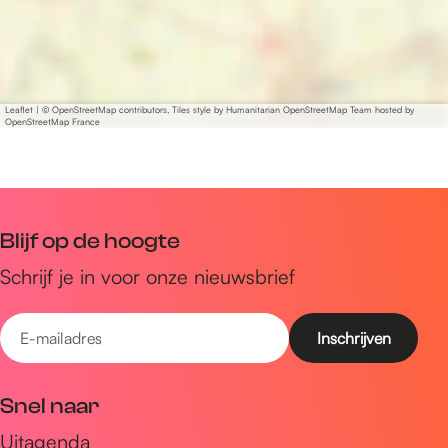
Leaflet
|
© OpenStreetMap contributors, Tiles style by Humanitarian OpenStreetMap Team hosted by
OpenStreetMap France
Blijf op de hoogte
Schrijf je in voor onze nieuwsbrief
E
-
m
Snel naar
a
Uitagenda
i