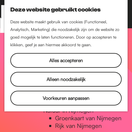
Nijmegen-Zuid
Nijmegen-Nieuw-West
Deze website gebruikt cookies
Z
K
Nijmegen-Oud-West
o
a
M
Deze website maakt gebruik van cookies (Functioneel,
Dukenburg
e
a
Analytisch, Marketing) die noodzakelijk zijn om de website zo
e
Lindenholt
G
k
r
goed mogelijk te laten functioneren. Door op accepteren te
n
e
t
klikken, geef je aan hiermee akkoord te gaan.
Historie
u
n
De oudste stad van
a
Alles accepteren
Nederland
Historische tijdlijn
n
Romeinse Limes
Alleen noodzakelijk
Vrede van Nijmegen
Penning
a
Voorkeuren aanpassen
Natuur in Nijmegen
Groenkaart van Nijmegen
a
Rijk van Nijmegen