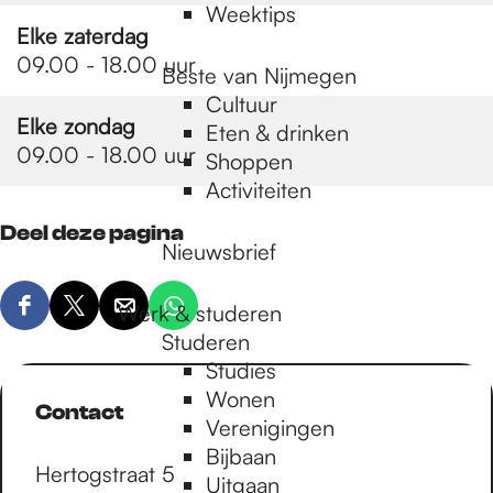
Weektips
Elke zaterdag
09.00 - 18.00 uur
Beste van Nijmegen
Cultuur
Elke zondag
Eten & drinken
09.00 - 18.00 uur
Shoppen
Activiteiten
Deel deze pagina
Nieuwsbrief
Werk & studeren
D
D
D
D
Studeren
e
e
e
e
Studies
e
e
e
e
Wonen
l
l
l
l
Contact
Verenigingen
d
d
d
d
Bijbaan
e
e
e
e
Hertogstraat 5
Uitgaan
z
z
z
z