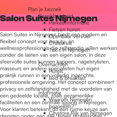
r
Plan je bezoek
Bereikbaarheid
Salon Suites Nijmegen
Parkeerinformatie
d
Fietsen huren
Salon Suites in Nijmegen biedt een modern en
Openbaar vervoer
flexibel concept voor beauty- en
Cruisereis
e
wellnessprofessionals die zelfstandig willen werken
Taxi's in Nijmegen
zonder de lasten van een eigen salon. In deze
sfeervolle suites kunnen kappers, nagelstylisten,
h
Overnachten
masseurs en andere specialisten hun eigen
Hotels
praktijk runnen in een volledig ingerichte,
Bed & breakfast
o
professionele omgeving. Het concept combineert
privacy en zelfstandigheid met de voordelen van
Informatie
een gedeelde locatie, zoals gezamenlijke
m
Waarom Nijmegen
faciliteiten en een centrale ligging in Nijmegen.
bezoeken?
Voor klanten betekent dit een ruime keuze aan
Citystore Rijk van Nijmegen
diensten onder één dak, terwijl professionals