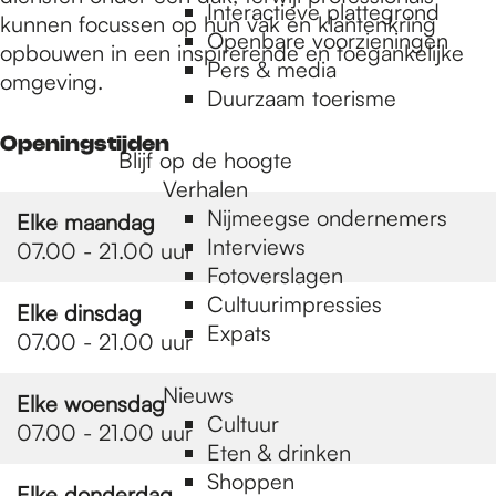
e
Interactieve plattegrond
kunnen focussen op hun vak en klantenkring
Openbare voorzieningen
opbouwen in een inspirerende en toegankelijke
Pers & media
p
omgeving.
Duurzaam toerisme
Openingstijden
a
Blijf op de hoogte
Verhalen
Nijmeegse ondernemers
Elke maandag
g
Interviews
07.00 - 21.00 uur
Fotoverslagen
Cultuurimpressies
e
Elke dinsdag
Expats
07.00 - 21.00 uur
Nieuws
Elke woensdag
Cultuur
07.00 - 21.00 uur
Eten & drinken
Shoppen
Elke donderdag