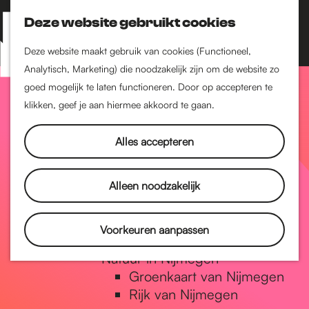
Nijmegen-Zuid
Nijmegen-Nieuw-West
Deze website gebruikt cookies
Z
K
Nijmegen-Oud-West
o
a
M
Deze website maakt gebruik van cookies (Functioneel,
Dukenburg
e
a
Analytisch, Marketing) die noodzakelijk zijn om de website zo
e
Lindenholt
G
k
r
goed mogelijk te laten functioneren. Door op accepteren te
n
e
t
klikken, geef je aan hiermee akkoord te gaan.
Historie
u
n
De oudste stad van
a
Alles accepteren
Nederland
Historische tijdlijn
n
Romeinse Limes
Alleen noodzakelijk
Vrede van Nijmegen
Penning
a
Voorkeuren aanpassen
Natuur in Nijmegen
Groenkaart van Nijmegen
a
Rijk van Nijmegen