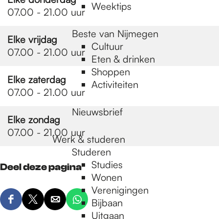
Weektips
07.00 - 21.00 uur
Beste van Nijmegen
Elke vrijdag
Cultuur
07.00 - 21.00 uur
Eten & drinken
Shoppen
Elke zaterdag
Activiteiten
07.00 - 21.00 uur
Nieuwsbrief
Elke zondag
07.00 - 21.00 uur
Werk & studeren
Studeren
Studies
Deel deze pagina
Wonen
Verenigingen
Bijbaan
D
D
D
D
Uitgaan
e
e
e
e