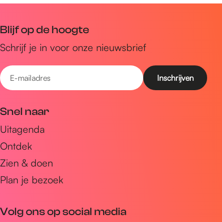
Blijf op de hoogte
Schrijf je in voor onze nieuwsbrief
E
-
m
Snel naar
a
Uitagenda
i
Ontdek
l
a
Zien & doen
d
Plan je bezoek
r
e
Volg ons op social media
s