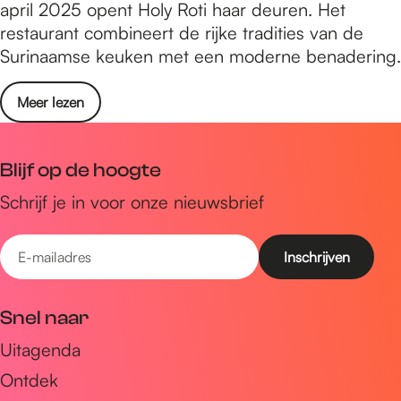
april 2025 opent Holy Roti haar deuren. Het
restaurant combineert de rijke tradities van de
Surinaamse keuken met een moderne benadering.
Meer lezen
Blijf op de hoogte
Schrijf je in voor onze nieuwsbrief
E
-
m
Snel naar
a
Uitagenda
i
Ontdek
l