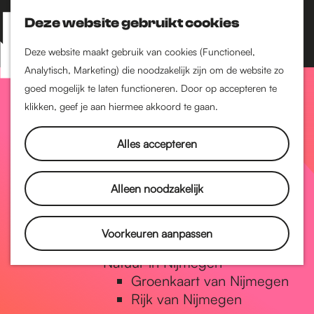
Nijmegen-Zuid
Nijmegen-Nieuw-West
Deze website gebruikt cookies
Z
K
Nijmegen-Oud-West
o
a
M
Deze website maakt gebruik van cookies (Functioneel,
Dukenburg
e
a
Analytisch, Marketing) die noodzakelijk zijn om de website zo
e
Lindenholt
G
k
r
goed mogelijk te laten functioneren. Door op accepteren te
n
e
t
klikken, geef je aan hiermee akkoord te gaan.
Historie
u
n
De oudste stad van
a
Alles accepteren
Nederland
Historische tijdlijn
n
Romeinse Limes
Alleen noodzakelijk
Vrede van Nijmegen
Penning
a
Voorkeuren aanpassen
Natuur in Nijmegen
Groenkaart van Nijmegen
a
Rijk van Nijmegen