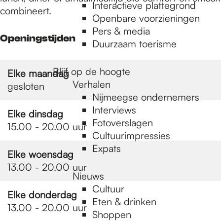
e
Interactieve plattegrond
combineert.
Openbare voorzieningen
Pers & media
p
Openingstijden
Duurzaam toerisme
a
Blijf op de hoogte
Elke maandag
Verhalen
gesloten
Nijmeegse ondernemers
g
Interviews
Elke dinsdag
Fotoverslagen
15.00 - 20.00 uur
Cultuurimpressies
e
Expats
Elke woensdag
13.00 - 20.00 uur
Nieuws
Cultuur
Elke donderdag
Eten & drinken
13.00 - 20.00 uur
Shoppen