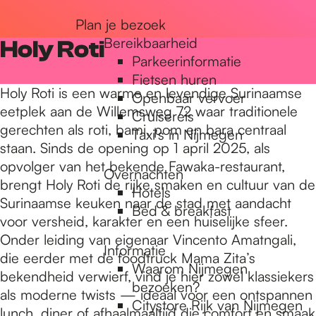
r
Plan je bezoek
Bereikbaarheid
Holy Roti
Parkeerinformatie
d
Fietsen huren
Holy Roti is een warme en levendige Surinaamse
Openbaar vervoer
eetplek aan de Willemsweg 72 waar traditionele
Cruisereis
e
gerechten als roti, bami, pom en bara centraal
Taxi's in Nijmegen
staan. Sinds de opening op 1 april 2025, als
opvolger van het bekende Fawaka-restaurant,
h
Overnachten
brengt Holy Roti de rijke smaken en cultuur van de
Hotels
Surinaamse keuken naar de stad met aandacht
Bed & breakfast
o
voor versheid, karakter en een huiselijke sfeer.
Onder leiding van eigenaar Vincento Amatngali,
Informatie
die eerder met de foodtruck Mama Zita’s
m
Waarom Nijmegen
bekendheid verwierf, vind je hier zowel klassiekers
bezoeken?
als moderne twists — ideaal voor een ontspannen
Citystore Rijk van Nijmegen
lunch, diner of afhaalmaaltijd die comfort en smaak