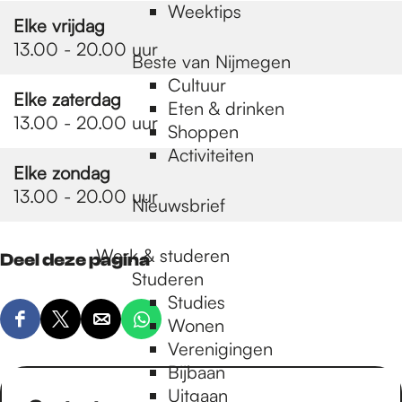
Weektips
Elke vrijdag
13.00 - 20.00 uur
Beste van Nijmegen
Cultuur
Elke zaterdag
Eten & drinken
13.00 - 20.00 uur
Shoppen
Activiteiten
Elke zondag
13.00 - 20.00 uur
Nieuwsbrief
Werk & studeren
Deel deze pagina
Studeren
Studies
Wonen
D
D
D
D
Verenigingen
e
e
e
e
Bijbaan
e
e
e
e
Uitgaan
l
l
l
l