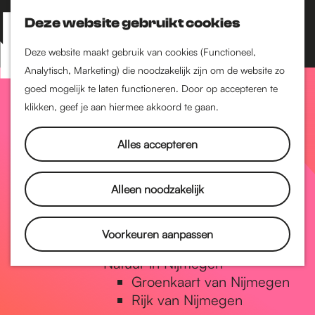
Nijmegen-Zuid
Nijmegen-Nieuw-West
Deze website gebruikt cookies
Z
K
Nijmegen-Oud-West
o
a
M
Deze website maakt gebruik van cookies (Functioneel,
Dukenburg
e
a
Analytisch, Marketing) die noodzakelijk zijn om de website zo
e
Lindenholt
G
k
r
goed mogelijk te laten functioneren. Door op accepteren te
n
e
t
klikken, geef je aan hiermee akkoord te gaan.
Historie
u
n
De oudste stad van
a
Alles accepteren
Nederland
Historische tijdlijn
n
Romeinse Limes
Alleen noodzakelijk
Vrede van Nijmegen
Penning
a
Voorkeuren aanpassen
Natuur in Nijmegen
Groenkaart van Nijmegen
a
Rijk van Nijmegen