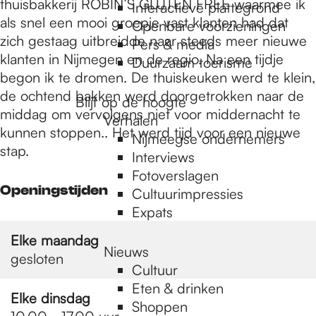
e
thuisbakkerij ROBIN’S GLUTEN FREE waarmee ik
Interactieve plattegrond
als snel een mooi groepje vast klanten had dat
Openbare voorzieningen
zich gestaag uitbreidde naar steeds meer nieuwe
Pers & media
p
klanten in Nijmegen en de regio. Na een tijdje
Duurzaam toerisme
begon ik te dromen. De thuiskeuken werd te klein,
de ochtend bakken werd doorgetrokken naar de
a
Blijf op de hoogte
middag om vervolgens niet voor middernacht te
Verhalen
kunnen stoppen.. Het werd tijd voor een nieuwe
Nijmeegse ondernemers
g
stap.
Interviews
Fotoverslagen
Openingstijden
Cultuurimpressies
e
Expats
Elke maandag
Nieuws
gesloten
Cultuur
Eten & drinken
Elke dinsdag
Shoppen