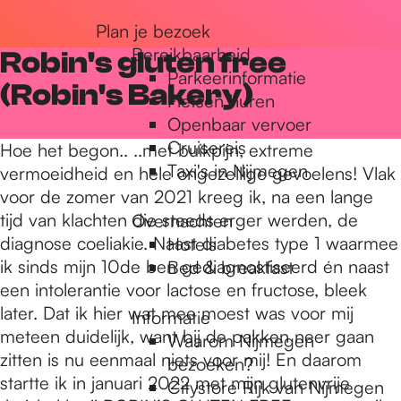
r
Plan je bezoek
Bereikbaarheid
Robin's gluten free
Parkeerinformatie
d
(Robin's Bakery)
Fietsen huren
Openbaar vervoer
Cruisereis
e
Hoe het begon.. ..met buikpijn, extreme
Taxi's in Nijmegen
vermoeidheid en hele ongezellige gevoelens! Vlak
voor de zomer van 2021 kreeg ik, na een lange
h
tijd van klachten die steeds erger werden, de
Overnachten
diagnose coeliakie. Naast diabetes type 1 waarmee
Hotels
ik sinds mijn 10de ben gediagnostiseerd én naast
Bed & breakfast
o
een intolerantie voor lactose en fructose, bleek
later. Dat ik hier wat mee moest was voor mij
Informatie
meteen duidelijk, want bij de pakken neer gaan
m
Waarom Nijmegen
zitten is nu eenmaal niets voor mij! En daarom
bezoeken?
startte ik in januari 2022 met mijn glutenvrije
Citystore Rijk van Nijmegen