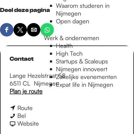
Waarom studeren in
Deel deze pagina
Nijmegen
Open dagen
D
D
D
D
Werk & ondernemen
e
e
e
e
Health
e
e
e
e
High Tech
l
l
l
l
Contact
Startups & Scaleups
d
d
d
d
Nijmegen innoveert
e
e
e
e
Lange Hezelstraat 58
Zakelijke evenementen
z
z
z
z
6511 CL
Nijmegen
Expat life in Nijmegen
e
e
e
e
n
Plan je route
p
p
p
p
a
a
a
a
a
a
n
Route
g
g
g
g
r
R
a
Bel
i
i
i
i
R
o
a
v
Website
n
n
n
n
o
b
r
a