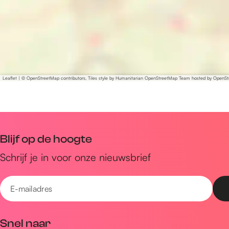
Leaflet
|
© OpenStreetMap contributors, Tiles style by Humanitarian OpenStreetMap Team hosted by OpenS
Blijf op de hoogte
Schrijf je in voor onze nieuwsbrief
E
-
m
Snel naar
a