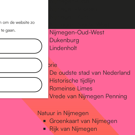
Nijmegen-Oost
Nijmegen-Midden
Z
K
Nijmegen-Zuid
o
a
M
jn om de website zo
Nijmegen-Nieuw-West
e
a
 te gaan.
e
Nijmegen-Oud-West
k
r
Dukenburg
n
e
t
Lindenholt
u
n
Historie
De oudste stad van Nederland
Historische tijdlijn
Romeinse Limes
Vrede van Nijmegen Penning
Natuur in Nijmegen
Groenkaart van Nijmegen
Rijk van Nijmegen