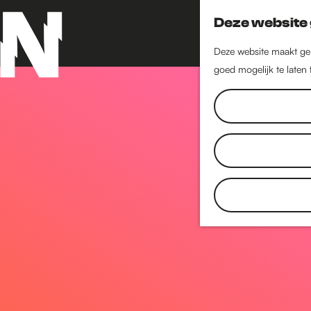
Deze website 
Deze website maakt geb
goed mogelijk te laten
G
a
n
a
a