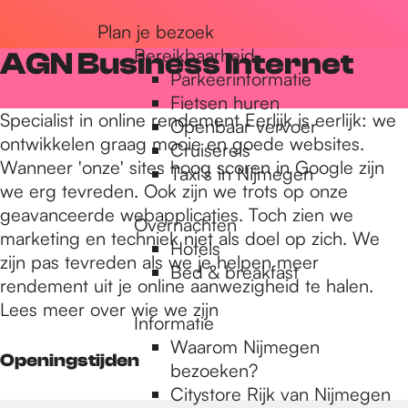
r
Plan je bezoek
Bereikbaarheid
AGN Business Internet
Parkeerinformatie
d
Fietsen huren
Specialist in online rendement Eerlijk is eerlijk: we
Openbaar vervoer
ontwikkelen graag mooie en goede websites.
Cruisereis
e
Wanneer 'onze' sites hoog scoren in Google zijn
Taxi's in Nijmegen
we erg tevreden. Ook zijn we trots op onze
geavanceerde webapplicaties. Toch zien we
h
Overnachten
marketing en techniek niet als doel op zich. We
Hotels
zijn pas tevreden als we je helpen meer
Bed & breakfast
o
rendement uit je online aanwezigheid te halen.
Lees meer over wie we zijn
Informatie
m
Waarom Nijmegen
Openingstijden
bezoeken?
Citystore Rijk van Nijmegen