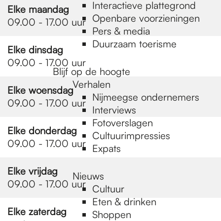
e
Interactieve plattegrond
Elke maandag
Openbare voorzieningen
09.00 - 17.00 uur
Pers & media
p
Duurzaam toerisme
Elke dinsdag
09.00 - 17.00 uur
a
Blijf op de hoogte
Verhalen
Elke woensdag
Nijmeegse ondernemers
09.00 - 17.00 uur
g
Interviews
Fotoverslagen
Elke donderdag
Cultuurimpressies
e
09.00 - 17.00 uur
Expats
Elke vrijdag
Nieuws
09.00 - 17.00 uur
Cultuur
Eten & drinken
Elke zaterdag
Shoppen