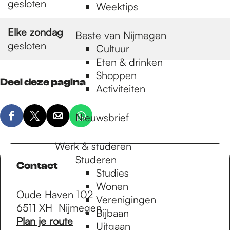
gesloten
Weektips
Elke zondag
Beste van Nijmegen
gesloten
Cultuur
Eten & drinken
Shoppen
Deel deze pagina
Activiteiten
Nieuwsbrief
D
D
D
D
e
e
e
e
Werk & studeren
e
e
e
e
Studeren
l
l
l
l
Contact
Studies
d
d
d
d
Wonen
e
e
e
e
Oude Haven 102
Verenigingen
z
z
z
z
6511 XH
Nijmegen
Bijbaan
e
e
e
e
n
Plan je route
Uitgaan
p
p
p
p