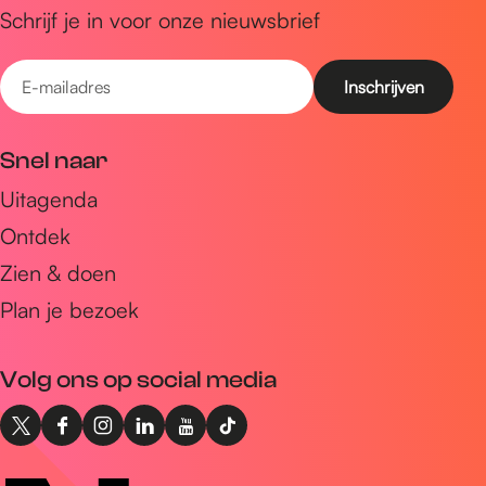
Schrijf je in voor onze nieuwsbrief
E
-
m
Snel naar
a
Uitagenda
i
Ontdek
l
a
Zien & doen
d
Plan je bezoek
r
e
Volg ons op social media
s
X
F
I
L
Y
T
I
a
n
i
o
i