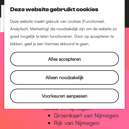
Nijmegen-Zuid
Nijmegen-Nieuw-West
Deze website gebruikt cookies
Z
K
Nijmegen-Oud-West
o
a
M
Deze website maakt gebruik van cookies (Functioneel,
Dukenburg
e
a
Analytisch, Marketing) die noodzakelijk zijn om de website zo
e
Lindenholt
G
k
r
goed mogelijk te laten functioneren. Door op accepteren te
n
e
t
klikken, geef je aan hiermee akkoord te gaan.
Historie
u
n
De oudste stad van
a
Alles accepteren
Nederland
Historische tijdlijn
n
Romeinse Limes
Alleen noodzakelijk
Vrede van Nijmegen
Penning
a
Voorkeuren aanpassen
Natuur in Nijmegen
Groenkaart van Nijmegen
a
Rijk van Nijmegen