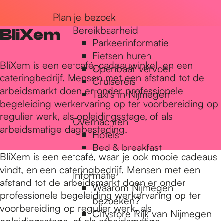
r
Plan je bezoek
Bereikbaarheid
BliXem
Parkeerinformatie
d
Fietsen huren
BliXem is een eetcafé, cadeauwinkel, en een
Openbaar vervoer
cateringbedrijf. Mensen met een afstand tot de
Cruisereis
e
arbeidsmarkt doen er onder professionele
Taxi's in Nijmegen
begeleiding werkervaring op ter voorbereiding op
regulier werk, als opleidingsstage, of als
h
Overnachten
arbeidsmatige dagbesteding.
Hotels
Bed & breakfast
o
BliXem is een eetcafé, waar je ook mooie cadeaus
vindt, en een cateringbedrijf. Mensen met een
Informatie
afstand tot de arbeidsmarkt doen er onder
m
Waarom Nijmegen
professionele begeleiding werkervaring op ter
bezoeken?
voorbereiding op regulier werk, als
Citystore Rijk van Nijmegen
opleidingsstage, of als arbeidsmatige