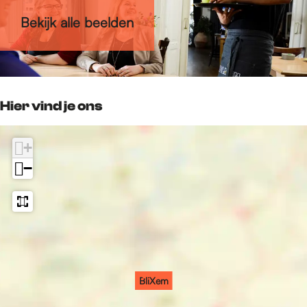
k
a
o
p
Bekijk alle beelden
B
m
k
p
l
B
i
l
X
i
e
X
Hier vind je ons
m
e
m
+
−
BliXem