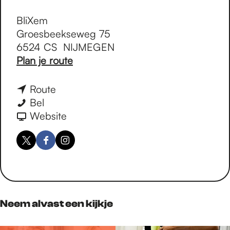
d
d
d
d
e
e
e
e
BliXem
z
z
z
z
Groesbeekseweg 75
e
e
e
e
6524 CS
NIJMEGEN
p
p
p
p
n
Plan je route
a
a
a
a
a
g
g
g
g
a
n
Route
i
i
i
i
r
B
a
Bel
n
n
n
n
B
l
a
v
Website
a
a
a
a
l
i
r
a
o
o
o
o
i
X
B
n
X
F
I
p
p
p
p
X
e
l
B
B
a
n
F
X
e
W
e
m
i
l
l
c
s
a
-
h
m
X
i
i
e
t
c
m
a
e
X
X
b
a
e
a
t
Neem alvast een kijkje
m
e
e
o
g
b
i
s
m
m
o
r
o
l
A