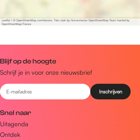
Leaflet
|
© OpenStreetMap contributors, Tiles style by Humanitarian OpenStreetMap Team hosted by
OpenStreetMap France
Blijf op de hoogte
Schrijf je in voor onze nieuwsbrief
E
-
m
Snel naar
a
Uitagenda
i
Ontdek
l