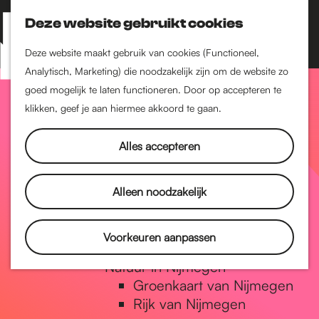
Nijmegen-Zuid
Nijmegen-Nieuw-West
Deze website gebruikt cookies
Z
K
Nijmegen-Oud-West
o
a
M
Deze website maakt gebruik van cookies (Functioneel,
Dukenburg
e
a
Analytisch, Marketing) die noodzakelijk zijn om de website zo
e
Lindenholt
G
k
r
goed mogelijk te laten functioneren. Door op accepteren te
n
e
t
klikken, geef je aan hiermee akkoord te gaan.
Historie
u
n
De oudste stad van
a
Alles accepteren
Nederland
Historische tijdlijn
n
Romeinse Limes
Alleen noodzakelijk
Vrede van Nijmegen
Penning
a
Voorkeuren aanpassen
Natuur in Nijmegen
Groenkaart van Nijmegen
a
Rijk van Nijmegen