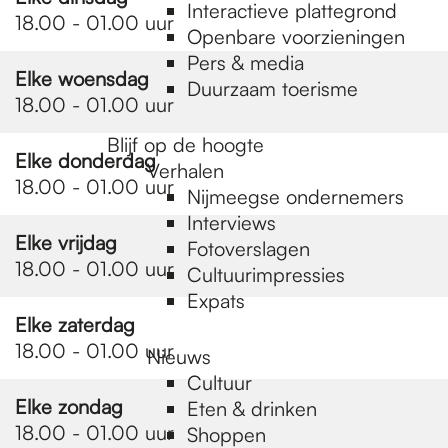
e
Interactieve plattegrond
18.00 - 01.00 uur
Openbare voorzieningen
Pers & media
p
Elke woensdag
Duurzaam toerisme
18.00 - 01.00 uur
a
Blijf op de hoogte
Elke donderdag
Verhalen
18.00 - 01.00 uur
Nijmeegse ondernemers
g
Interviews
Elke vrijdag
Fotoverslagen
18.00 - 01.00 uur
Cultuurimpressies
e
Expats
Elke zaterdag
18.00 - 01.00 uur
Nieuws
Cultuur
Elke zondag
Eten & drinken
18.00 - 01.00 uur
Shoppen