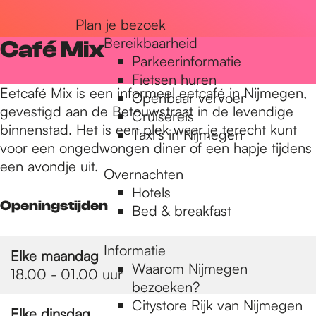
r
Plan je bezoek
Bereikbaarheid
Café Mix
Parkeerinformatie
d
Fietsen huren
Eetcafé Mix is een informeel eetcafé in Nijmegen,
Openbaar vervoer
gevestigd aan de Betouwstraat in de levendige
Cruisereis
e
binnenstad. Het is een plek waar je terecht kunt
Taxi's in Nijmegen
voor een ongedwongen diner of een hapje tijdens
een avondje uit.
h
Overnachten
Hotels
Openingstijden
Bed & breakfast
o
Informatie
Elke maandag
m
Waarom Nijmegen
18.00 - 01.00 uur
bezoeken?
Citystore Rijk van Nijmegen
Elke dinsdag