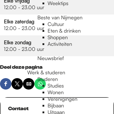
Elke vrijdag
Weektips
12.00 - 23.00 uur
Beste van Nijmegen
Elke zaterdag
Cultuur
12.00 - 23.00 uur
Eten & drinken
Shoppen
Elke zondag
Activiteiten
12.00 - 23.00 uur
Nieuwsbrief
Deel deze pagina
Werk & studeren
Studeren
Studies
D
D
D
D
Wonen
e
e
e
e
Verenigingen
e
e
e
e
Bijbaan
l
l
l
l
Contact
Uitgaan
d
d
d
d