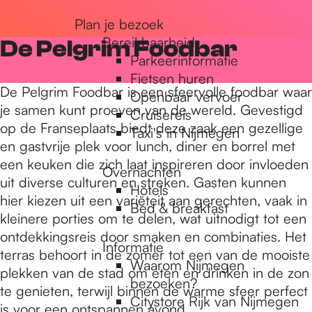
r
Plan je bezoek
Bereikbaarheid
De Pelgrim Foodbar
Parkeerinformatie
d
Fietsen huren
De Pelgrim Foodbar is een sfeervolle foodbar waar
Openbaar vervoer
je samen kunt proeven van de wereld. Gevestigd
Cruisereis
e
op de Franseplaats biedt deze zaak een gezellige
Taxi's in Nijmegen
en gastvrije plek voor lunch, diner en borrel met
een keuken die zich laat inspireren door invloeden
h
Overnachten
uit diverse culturen en streken. Gasten kunnen
Hotels
hier kiezen uit een variëteit aan gerechten, vaak in
Bed & breakfast
o
kleinere porties om te delen, wat uitnodigt tot een
ontdekkingsreis door smaken en combinaties. Het
Informatie
terras behoort in de zomer tot een van de mooiste
m
Waarom Nijmegen
plekken van de stad om eten en drinken in de zon
bezoeken?
te genieten, terwijl binnen de warme sfeer perfect
Citystore Rijk van Nijmegen
is voor een ontspannen avond.