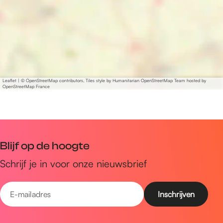
r
Leaflet
|
© OpenStreetMap contributors, Tiles style by Humanitarian OpenStreetMap Team hosted by
OpenStreetMap France
Blijf op de hoogte
Schrijf je in voor onze nieuwsbrief
E
-
m