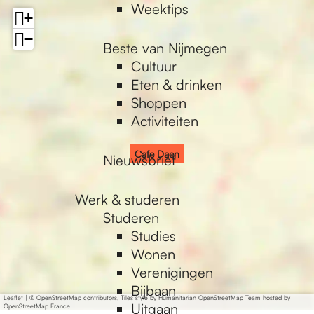
Weektips
+
−
Beste van Nijmegen
Cultuur
Eten & drinken
Shoppen
Activiteiten
Cafe Daen
Nieuwsbrief
Werk & studeren
Studeren
Studies
Wonen
Verenigingen
Bijbaan
Leaflet
|
© OpenStreetMap contributors, Tiles style by Humanitarian OpenStreetMap Team hosted by
Uitgaan
OpenStreetMap France