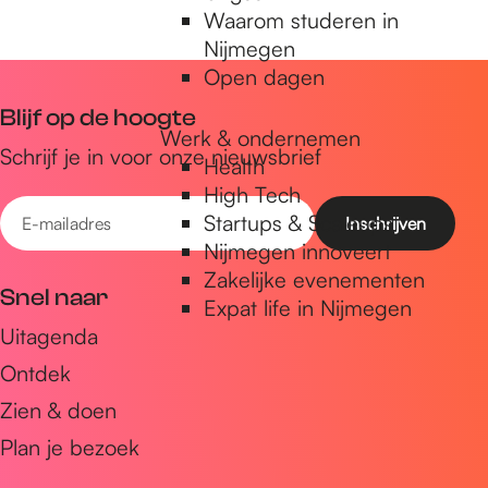
Waarom studeren in
Nijmegen
Open dagen
Blijf op de hoogte
Werk & ondernemen
Schrijf je in voor onze nieuwsbrief
Health
High Tech
E
Startups & Scaleups
-
Nijmegen innoveert
m
Zakelijke evenementen
Snel naar
Expat life in Nijmegen
a
Uitagenda
i
Ontdek
l
a
Zien & doen
d
Plan je bezoek
r