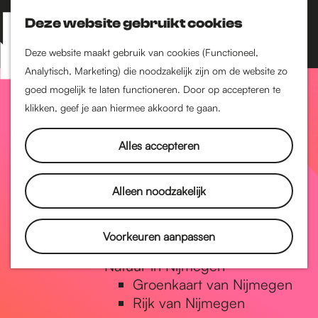
Nijmegen-Zuid
Nijmegen-Nieuw-West
Deze website gebruikt cookies
Z
K
Nijmegen-Oud-West
o
a
M
Deze website maakt gebruik van cookies (Functioneel,
Dukenburg
e
a
Analytisch, Marketing) die noodzakelijk zijn om de website zo
e
Lindenholt
G
k
r
goed mogelijk te laten functioneren. Door op accepteren te
n
e
t
klikken, geef je aan hiermee akkoord te gaan.
Historie
u
n
De oudste stad van
a
Alles accepteren
Nederland
Historische tijdlijn
n
Romeinse Limes
Alleen noodzakelijk
Vrede van Nijmegen
Penning
a
Voorkeuren aanpassen
Natuur in Nijmegen
Groenkaart van Nijmegen
a
Rijk van Nijmegen