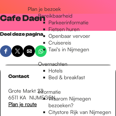
r
Plan je bezoek
Bereikbaarheid
Cafe Daen
Parkeerinformatie
d
Fietsen huren
Deel deze pagina
Openbaar vervoer
Cruisereis
e
Taxi's in Nijmegen
D
D
D
D
e
e
e
e
h
Overnachten
e
e
e
e
Hotels
l
l
l
l
Contact
Bed & breakfast
o
d
d
d
d
e
e
e
e
Grote Markt 23
Informatie
z
z
z
z
m
6511 KA
NIJMEGEN
Waarom Nijmegen
e
e
e
e
n
Plan je route
bezoeken?
p
p
p
p
a
Citystore Rijk van Nijmegen
a
a
a
a