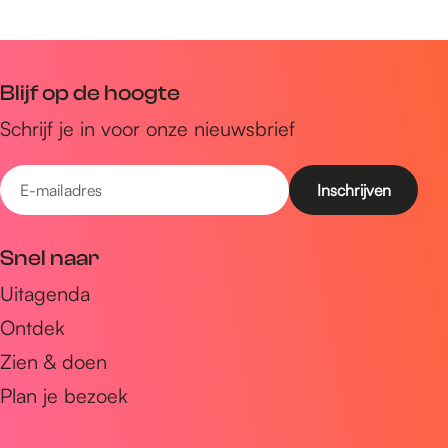
Blijf op de hoogte
Schrijf je in voor onze nieuwsbrief
E
-
m
Snel naar
a
Uitagenda
i
Ontdek
l
a
Zien & doen
d
Plan je bezoek
r