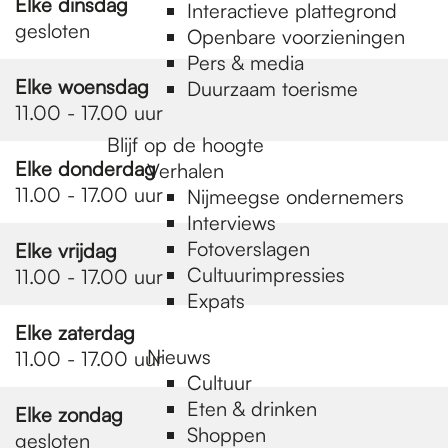
e
Elke dinsdag
Interactieve plattegrond
gesloten
Openbare voorzieningen
Pers & media
p
Elke woensdag
Duurzaam toerisme
11.00 - 17.00 uur
a
Blijf op de hoogte
Elke donderdag
Verhalen
11.00 - 17.00 uur
Nijmeegse ondernemers
g
Interviews
Fotoverslagen
Elke vrijdag
Cultuurimpressies
11.00 - 17.00 uur
e
Expats
Elke zaterdag
Nieuws
11.00 - 17.00 uur
Cultuur
Eten & drinken
Elke zondag
Shoppen
gesloten