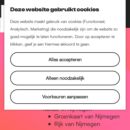
Nijmegen-Zuid
Nijmegen-Nieuw-West
Deze website gebruikt cookies
Z
K
Nijmegen-Oud-West
o
a
M
Deze website maakt gebruik van cookies (Functioneel,
Dukenburg
e
a
Analytisch, Marketing) die noodzakelijk zijn om de website zo
e
Lindenholt
G
k
r
goed mogelijk te laten functioneren. Door op accepteren te
n
e
t
klikken, geef je aan hiermee akkoord te gaan.
Historie
u
n
De oudste stad van
a
Alles accepteren
Nederland
Historische tijdlijn
n
Romeinse Limes
Alleen noodzakelijk
Vrede van Nijmegen
Penning
a
Voorkeuren aanpassen
Natuur in Nijmegen
Groenkaart van Nijmegen
a
Rijk van Nijmegen