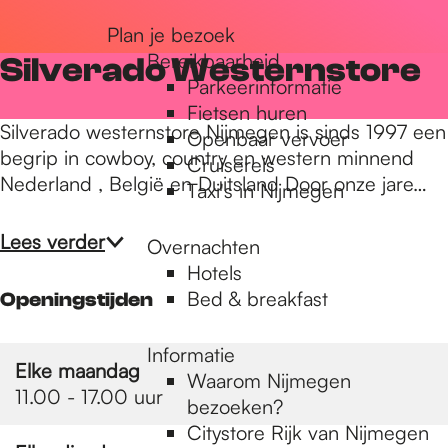
r
Plan je bezoek
Bereikbaarheid
Silverado Westernstore
Parkeerinformatie
d
Fietsen huren
Silverado westernstore Nijmegen is sinds 1997 een
Openbaar vervoer
begrip in cowboy, country en western minnend
Cruisereis
e
Nederland , België en Duitsland Door onze jare…
Taxi's in Nijmegen
h
Lees verder
Overnachten
Hotels
Bed & breakfast
Openingstijden
o
Informatie
Elke maandag
m
Waarom Nijmegen
11.00 - 17.00 uur
bezoeken?
Citystore Rijk van Nijmegen