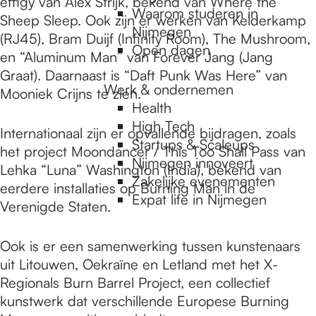
effigy van Alex Strijk, bekend van Where the
Waarom studeren in
Sheep Sleep. Ook zijn er werken van Kelderkamp
Nijmegen
(RJ45), Bram Duijf (Infinity Room), The Mushroom,
Open dagen
en “Aluminum Man” van Forever Jang (Jang
Graat). Daarnaast is “Daft Punk Was Here” van
Werk & ondernemen
Mooniek Crijns te zien.
Health
High Tech
Internationaal zijn er opvallende bijdragen, zoals
Startups & Scaleups
het project Moondancer / This Too Shall Pass van
Nijmegen innoveert
Lehka “Luna” Washington (India), bekend van
Zakelijke evenementen
eerdere installaties op Burning Man in de
Expat life in Nijmegen
Verenigde Staten.
Ook is er een samenwerking tussen kunstenaars
uit Litouwen, Oekraïne en Letland met het X-
Regionals Burn Barrel Project, een collectief
kunstwerk dat verschillende Europese Burning