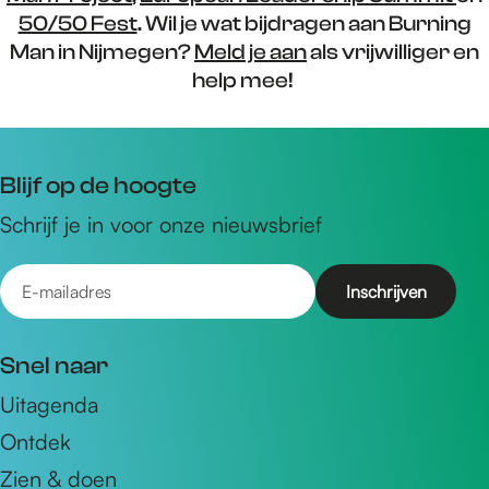
50/50 Fest
. Wil je wat bijdragen aan Burning
Man in Nijmegen?
Meld je aan
als vrijwilliger en
help mee!
Blijf op de hoogte
Schrijf je in voor onze nieuwsbrief
E
-
m
Snel naar
a
Uitagenda
i
Ontdek
l
a
Zien & doen