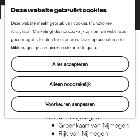
Nijmegen-Zuid
Nijmegen-Nieuw-West
Deze website gebruikt cookies
Z
K
Nijmegen-Oud-West
o
a
M
Deze website maakt gebruik van cookies (Functioneel,
Dukenburg
e
a
Analytisch, Marketing) die noodzakelijk zijn om de website zo
e
Lindenholt
G
k
r
goed mogelijk te laten functioneren. Door op accepteren te
n
e
t
klikken, geef je aan hiermee akkoord te gaan.
Historie
u
n
De oudste stad van
a
Alles accepteren
Nederland
Historische tijdlijn
n
Romeinse Limes
Alleen noodzakelijk
Vrede van Nijmegen
Penning
a
Voorkeuren aanpassen
Natuur in Nijmegen
Groenkaart van Nijmegen
a
Rijk van Nijmegen