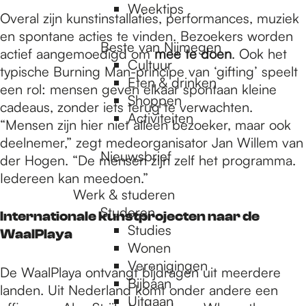
Weektips
Overal zijn kunstinstallaties, performances, muziek
en spontane acties te vinden. Bezoekers worden
Beste van Nijmegen
actief aangemoedigd om
mee te doen
. Ook het
Cultuur
typische Burning Man-principe van ‘gifting’ speelt
Eten & drinken
een rol: mensen geven elkaar spontaan kleine
Shoppen
cadeaus, zonder iets terug te verwachten.
Activiteiten
“Mensen zijn hier niet alleen bezoeker, maar ook
deelnemer,” zegt medeorganisator Jan Willem van
Nieuwsbrief
der Hogen. “De mensen zijn zelf het programma.
Iedereen kan meedoen.”
Werk & studeren
Studeren
Internationale kunstprojecten naar de
Studies
WaalPlaya
Wonen
Verenigingen
De WaalPlaya ontvangt bijdragen uit meerdere
Bijbaan
landen. Uit Nederland komt onder andere een
Uitgaan