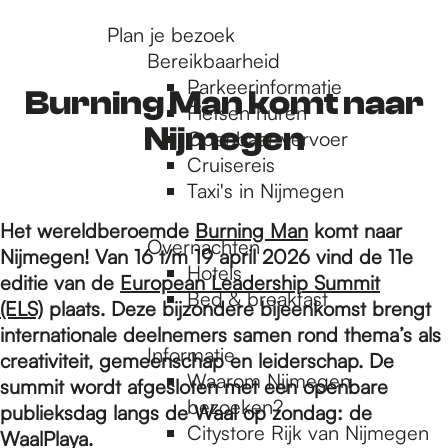
r
Plan je bezoek
Bereikbaarheid
Parkeerinformatie
d
Burning Man komt naar
Fietsen huren
Nijmegen
Openbaar vervoer
Cruisereis
e
Taxi's in Nijmegen
Het wereldberoemde
Burning Man
komt naar
h
Overnachten
Nijmegen! Van 16 t/m 19 april 2026 vind de 11e
Hotels
editie van de
European Leadership Summit
Bed & breakfast
o
(ELS)
plaats. Deze bijzondere bijeenkomst brengt
internationale deelnemers samen rond thema’s als
Informatie
creativiteit, gemeenschap en leiderschap. De
m
Waarom Nijmegen
summit wordt afgesloten met een openbare
bezoeken?
publieksdag langs de Waal op zondag: de
Citystore Rijk van Nijmegen
WaalPlaya.