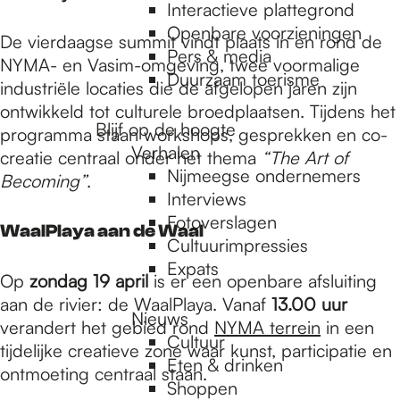
e
Interactieve plattegrond
Openbare voorzieningen
De vierdaagse summit vindt plaats in en rond de
Pers & media
p
NYMA- en Vasim-omgeving, twee voormalige
Duurzaam toerisme
industriële locaties die de afgelopen jaren zijn
ontwikkeld tot culturele broedplaatsen. Tijdens het
a
Blijf op de hoogte
programma staan workshops, gesprekken en co-
Verhalen
creatie centraal onder het thema
“The Art of
Nijmeegse ondernemers
Becoming”
.
g
Interviews
Fotoverslagen
WaalPlaya aan de Waal
Cultuurimpressies
e
Expats
Op
zondag 19 april
is er een openbare afsluiting
aan de rivier: de WaalPlaya. Vanaf
13.00 uur
Nieuws
verandert het gebied rond
NYMA terrein
in een
Cultuur
tijdelijke creatieve zone waar kunst, participatie en
Eten & drinken
ontmoeting centraal staan.
Shoppen