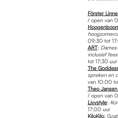
Förster Linne
/ open van 0
Hoogenboo
hoogzomercol
09:30 tot 17
ART
:
Dames- e
inclusief fee
tot 17:30 uur
The Goddess
spreken en c
van 10:00 to
Theo Jansen
/ open van 0
Livvstyle
:
Kor
17:00 uur
KiloKilo
: G
rat