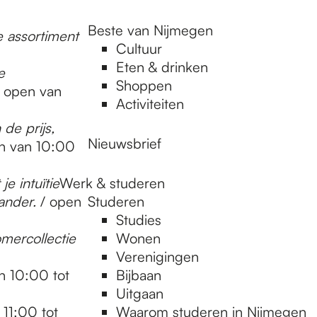
Beste van Nijmegen
 assortiment
Cultuur
Eten & drinken
e
Shoppen
/ open van
Activiteiten
de prijs,
Nieuwsbrief
n van 10:00
je intuïtie
Werk & studeren
 ander.
/ open
Studeren
Studies
mercollectie
Wonen
Verenigingen
n 10:00 tot
Bijbaan
Uitgaan
 11:00 tot
Waarom studeren in Nijmegen