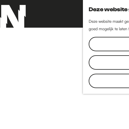
Deze website 
Deze website maakt geb
goed mogelijk te laten
G
a
n
a
a