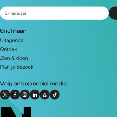
E
-
m
Snel naar
a
Uitagenda
i
Ontdek
l
a
Zien & doen
d
Plan je bezoek
r
e
Volg ons op social media
s
X
F
I
L
Y
T
I
a
n
i
o
i
n
c
s
n
u
k