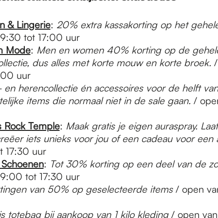
n & Lingerie
:
20% extra kassakorting op het gehele
9:30 tot 17:00 uur
m Mode
:
Men en women 40% korting op de gehel
lectie, dus alles met korte mouw en korte broek.
:00 uur
n herencollectie én accessoires voor de helft van 
stelijke items die normaal niet in de sale gaan.​
/ ope
 Rock Temple
:
Maak gratis je eigen auraspray. Laat 
reëer iets unieks voor jou of een cadeau voor een
t 17:30 uur
 Schoenen
:
Tot 30% korting op een deel van de zo
9:00 tot 17:30 uur
tingen van 50% op geselecteerde items
/ open va
is totebag bij aankoop van 1 kilo kleding
/ open van