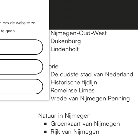
Nijmegen-Oost
Nijmegen-Midden
Z
K
Nijmegen-Zuid
o
a
M
jn om de website zo
Nijmegen-Nieuw-West
e
a
 te gaan.
e
Nijmegen-Oud-West
k
r
Dukenburg
n
e
t
Lindenholt
u
n
Historie
De oudste stad van Nederland
Historische tijdlijn
Romeinse Limes
Vrede van Nijmegen Penning
Natuur in Nijmegen
Groenkaart van Nijmegen
Rijk van Nijmegen