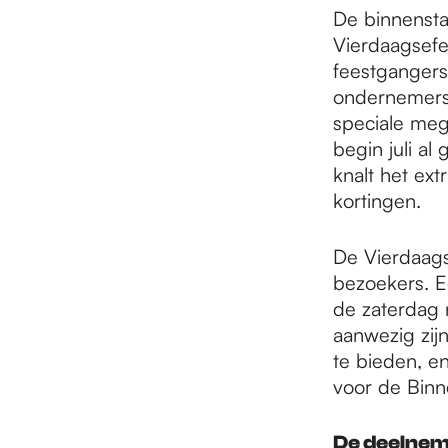
e
De binnensta
Vierdaagsefe
p
feestgangers
ondernemers 
speciale meg
a
begin juli a
knalt het ex
kortingen.
g
De Vierdaags
e
bezoekers. E
de zaterdag 
aanwezig zijn
te bieden, e
voor de Binn
De deelnem