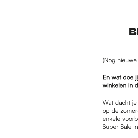
r
d
B
e
(Nog nieuwe 
h
En wat doe j
winkelen in 
o
Wat dacht je
op de zomerco
m
enkele voorb
Super Sale i