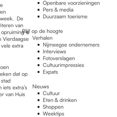
Openbare voorzieningen
de
Pers & media
 en
Duurzaam toerisme
stweek. De
iteren van
Blijf op de hoogte
 opruiming is
Verhalen
de Vierdaagse
Nijmeegse ondernemers
vele extra
Interviews
Fotoverslagen
Cultuurimpressies
joen
Expats
leken dat op
 stad
Nieuws
iets extra’s
Cultuur
er van Huis
Eten & drinken
Shoppen
Weektips