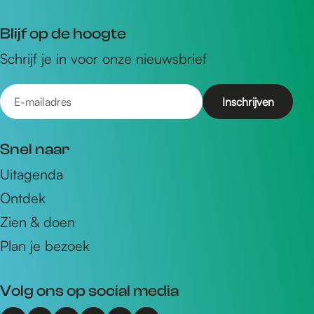
Blijf op de hoogte
Schrijf je in voor onze nieuwsbrief
E
-
m
Snel naar
a
Uitagenda
i
Ontdek
l
a
Zien & doen
d
Plan je bezoek
r
e
Volg ons op social media
s