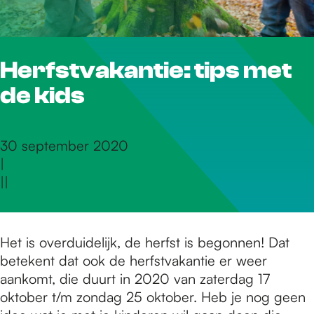
r
Herfstvakantie: tips met
d
de kids
e
30 september 2020
|
h
|
|
o
Het is overduidelijk, de herfst is begonnen! Dat
betekent dat ook de herfstvakantie er weer
m
aankomt, die duurt in 2020 van zaterdag 17
oktober t/m zondag 25 oktober. Heb je nog geen