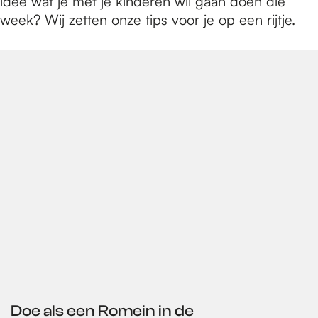
e
idee wat je met je kinderen wil gaan doen die
week? Wij zetten onze tips voor je op een rijtje.
p
a
g
e
Doe als een Romein in de