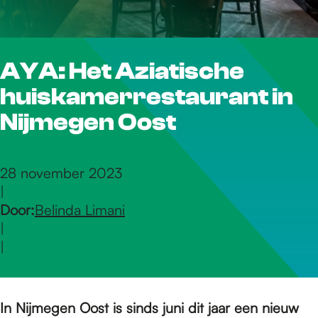
r
AYA: Het Aziatische
d
huiskamerrestaurant in
e
Nijmegen Oost
h
28 november 2023
|
Door:
Belinda Limani
o
|
|
m
In Nijmegen Oost is sinds juni dit jaar een nieuw