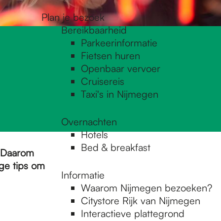
Plan je bezoek
Bereikbaarheid
Parkeerinformatie
Fietsen huren
Openbaar vervoer
Cruisereis
Taxi's in Nijmegen
Overnachten
Hotels
Bed & breakfast
. Daarom
ge tips om
Informatie
Waarom Nijmegen bezoeken?
Citystore Rijk van Nijmegen
Interactieve plattegrond