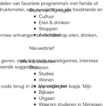
 delen van favoriete programma’s met familie of
druktemeter, een overzicht van alle foodstands en
Beste van Nijmegen
Cultuur
Eten & drinken
Shoppen
Activiteiten
ermee ontvangen ze voordeel op eten, drinken,
Nieuwsbrief
geven, zoals favoriete muziekgenres, interesse
Werk & studeren
passende suggesties.
Studeren
Studies
Wonen
Verenigingen
-code terug in de app onder het kopje ‘Mijn
Bijbaan
Uitgaan
Waarom studeren in Nijmegen