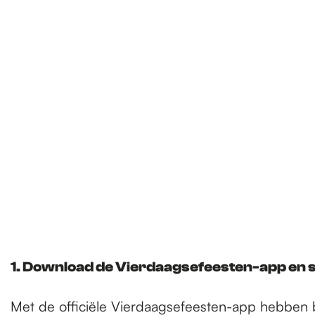
e
p
a
g
e
1. Download de Vierdaagsefeesten-app en s
Met de officiële Vierdaagsefeesten-app hebben b