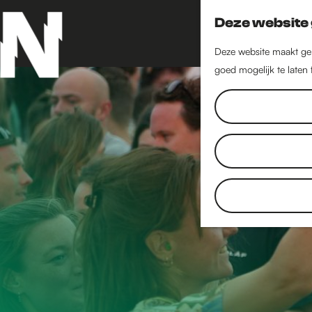
Deze website 
Deze website maakt geb
goed mogelijk te laten
G
a
n
a
a