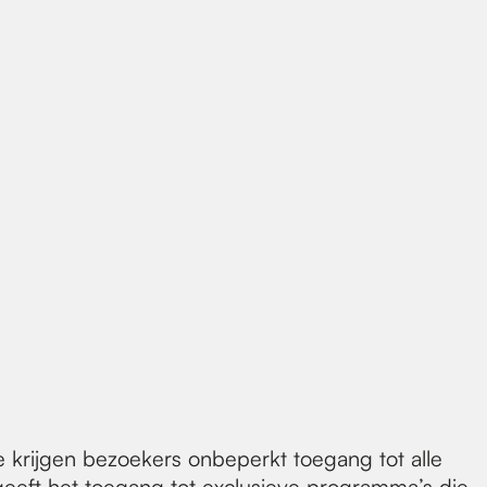
krijgen bezoekers onbeperkt toegang tot alle
k geeft het toegang tot exclusieve programma’s die