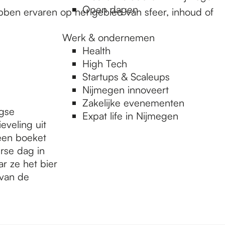
Open dagen
ben ervaren op het gebied van sfeer, inhoud of
Werk & ondernemen
Health
High Tech
Startups & Scaleups
Nijmegen innoveert
Zakelijke evenementen
egse
Expat life in Nijmegen
ieveling uit
 een boeket
rse dag in
r ze het bier
 van de