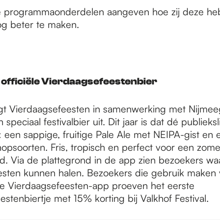
de programmaonderdelen aangeven hoe zij deze heb
óg beter te maken.
t officiële Vierdaagsefeestenbier
ngt Vierdaagsefeesten in samenwerking met Nijme
peciaal festivalbier uit. Dit jaar is dat dé publieksl
 een sappige, fruitige Pale Ale met NEIPA-gist en
hopsoorten. Fris, tropisch en perfect voor een zome
d. Via de plattegrond in de app zien bezoekers waa
eesten kunnen halen. Bezoekers die gebruik maken
e Vierdaagsefeesten-app proeven het eerste
stenbiertje met 15% korting bij Valkhof Festival.