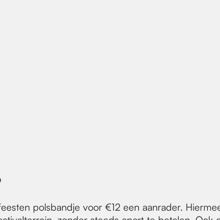
e
eesten polsbandje voor €12 een aanrader. Hiermee 
festivalterrein, zonder steeds apart te betalen. Oo