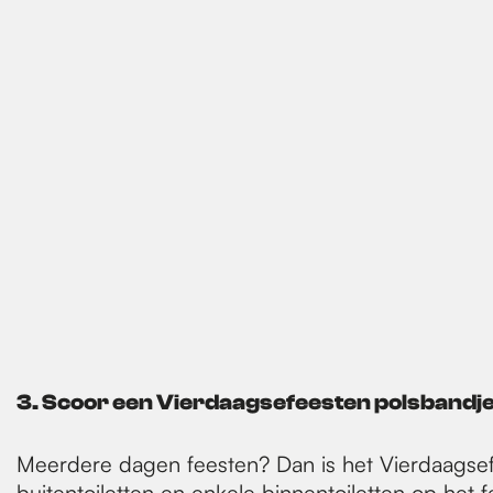
3. Scoor een Vierdaagsefeesten polsbandj
Meerdere dagen feesten? Dan is het Vierdaagsef
buitentoiletten en enkele binnentoiletten op het 