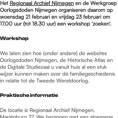
e
Het
Regionaal Archief Nijmegen
en de Werkgroep
Oorlogsdoden Nijmegen organiseren daarom op
woensdag 21 februari en vrijdag 23 februari om
p
17.00 uur (tot 18.30 uur) een workshop 'zoeken'.
a
Workshop
We laten zien hoe (onder andere) de websites
g
Oorlogsdoden Nijmegen, de Historische Atlas en
de Digitale Studiezaal u vanuit huis al een stuk
e
wijzer kunnen maken over de familiegeschiedenis
in relatie tot de Tweede Wereldoorlog.
Praktische informatie
De locatie is Regionaal Archief Nijmegen,
Mariënburg 27. We beginnen met een algemene