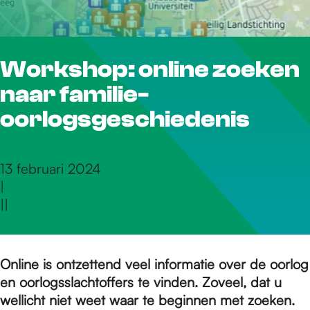
r
Workshop: online zoeken
d
naar familie-
e
oorlogsgeschiedenis
h
13 februari 2024
|
|
|
o
m
Online is ontzettend veel informatie over de oorlog
en oorlogsslachtoffers te vinden. Zoveel, dat u
wellicht niet weet waar te beginnen met zoeken.