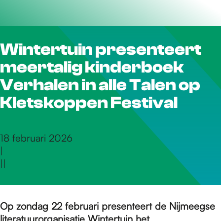
r
Wintertuin presenteert
d
meertalig kinderboek
e
Verhalen in alle Talen op
Kletskoppen Festival
h
18 februari 2026
|
o
|
|
m
Op zondag 22 februari presenteert de Nijmeegse
literatuurorganisatie
Wintertuin
het