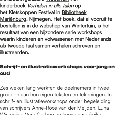
e
kinderboek
Verhalen in alle talen
op
het Kletskoppen Festival in
Bibliotheek
p
Mariënburg
, Nijmegen. Het boek, dat al vooruit te
bestellen is in
de webshop van Wintertuin
, is het
resultaat van een bijzondere serie workshops
a
waarin kinderen en volwassenen met Nederlands
als tweede taal samen verhalen schreven en
illustreerden.
g
Schrijf- en illustratieworkshops voor jong en
e
oud
Zes weken lang werkten de deelnemers in twee
groepen aan hun eigen teksten en tekeningen. In
schrijf- en illustratieworkshops onder begeleiding
van schrijvers Anne-Roos van der Meijden, Luna
Wismeijer, Vera Corben en kunstenaar Anika