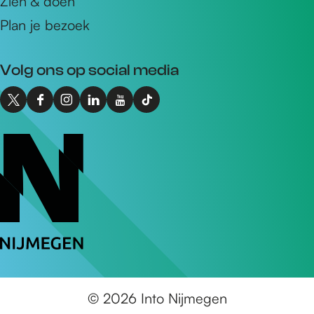
Zien & doen
d
Plan je bezoek
r
e
Volg ons op social media
s
X
F
I
L
Y
T
I
a
n
i
o
i
n
c
s
n
u
k
t
e
t
k
T
T
o
b
a
e
u
o
N
o
g
d
b
k
i
o
r
I
e
I
j
k
a
n
I
n
m
I
m
I
n
t
e
n
I
n
t
o
g
t
n
t
o
N
© 2026 Into Nijmegen
e
o
t
o
N
i