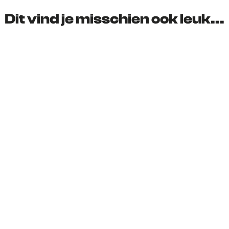
d
d
d
d
Dit vind je misschien ook leuk...
e
e
e
e
z
z
z
z
e
e
e
e
p
p
p
p
a
a
a
a
g
g
g
g
i
i
i
i
n
n
n
n
a
a
a
a
o
o
o
o
p
p
p
p
F
X
e
W
a
-
h
c
m
a
e
a
t
b
i
s