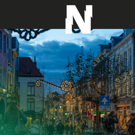
G
a
n
a
a