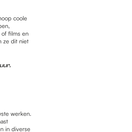
hoop coole
pen,
of films en
 ze dit niet
uur.
wste werken.
ast
en in diverse