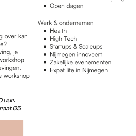
Open dagen
Werk & ondernemen
Health
ng over kan
High Tech
ee?
Startups & Scaleups
ing, je
Nijmegen innoveert
e workshop
Zakelijke evenementen
evingen,
Expat life in Nijmegen
ze workshop
 uur.
raat 65