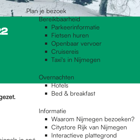
Plan je bezoek
Bereikbaarheid
Parkeerinformatie
22
Fietsen huren
Openbaar vervoer
Cruisereis
Taxi's in Nijmegen
Overnachten
Hotels
Bed & breakfast
gezet.
Informatie
Waarom Nijmegen bezoeken?
Citystore Rijk van Nijmegen
Interactieve plattegrond
ionals in spé