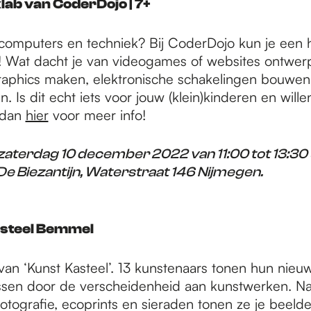
lab van CoderDojo | 7+
computers en techniek? Bij CoderDojo kun je een 
 Wat dacht je van videogames of websites ontwer
aphics maken, elektronische schakelingen bouwen 
 Is dit echt iets voor jouw (klein)kinderen en willen
 dan
hier
voor meer info!
aterdag 10 december 2022 van 11:00 tot 13:30 
De Biezantijn, Waterstraat 146 Nijmegen.
asteel Bemmel
 van ‘Kunst Kasteel’. 13 kunstenaars tonen hun nieu
assen door de verscheidenheid aan kunstwerken. Na
 fotografie, ecoprints en sieraden tonen ze je beeld