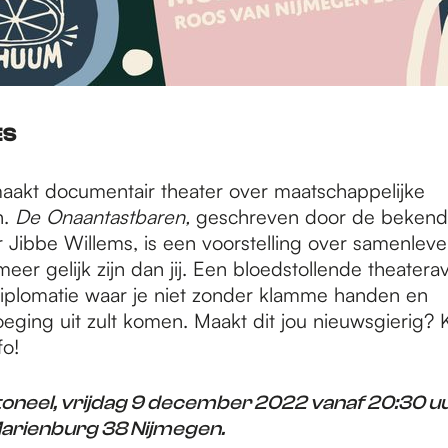
ES
akt documentair theater over maatschappelijke
n.
De Onaantastbaren,
geschreven door de beken
r Jibbe Willems, is een voorstelling over samenlev
er gelijk zijn dan jij. Een bloedstollende theater
iplomatie waar je niet zonder klamme handen en
ging uit zult komen. Maakt dit jou nieuwsgierig? 
fo!
toneel, vrijdag 9 december 2022 vanaf 20:30 uu
arienburg 38 Nijmegen.