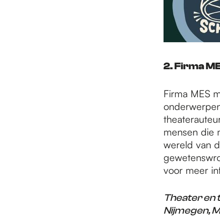
2. Firma M
Firma MES ma
onderwerpe
theaterauteu
mensen die me
wereld van d
gewetenswroe
voor meer in
Theater en 
Nijmegen, M