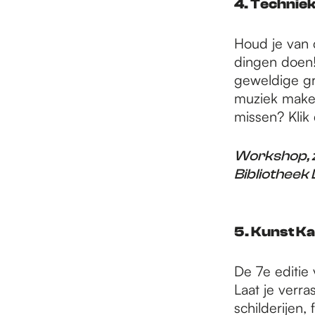
4. Techniek
Houd je van 
dingen doen!
geweldige gr
muziek maken.
missen? Klik
Workshop, z
Bibliotheek 
5. Kunst K
De 7e editie
Laat je verr
schilderijen,