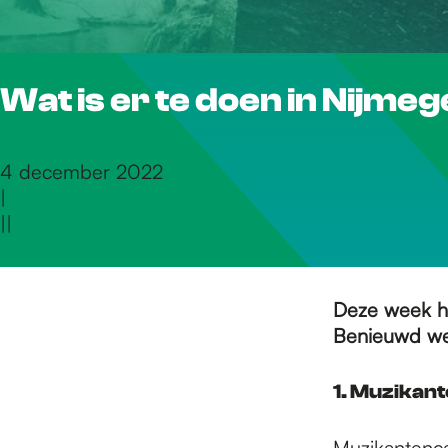
r
Wat is er te doen in Nijme
d
e
4 december 2022
|
|
|
h
o
Deze week he
Benieuwd wel
m
1. Muzikan
Muzikantenca