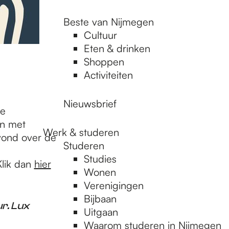
Beste van Nijmegen
Cultuur
Eten & drinken
Shoppen
Activiteiten
Nieuwsbrief
de
en met
Werk & studeren
avond over de
Studeren
Studies
Klik dan
hier
Wonen
Verenigingen
Bijbaan
r. Lux
Uitgaan
Waarom studeren in Nijmegen