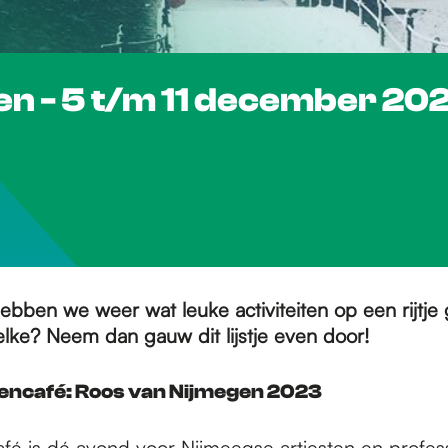
gen - 5 t/m 11 december 20
bben we weer wat leuke activiteiten op een rijtje 
ke? Neem dan gauw dit lijstje even door!
tencafé: Roos van Nijmegen 2023
fé is dé avond voor Nijmeegse artiesten en profess