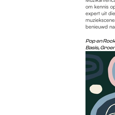
e
om kennis op
expert uit di
p
muziekscene. 
benieuwd na
a
Pop en Rock
Basis, Gro
g
e