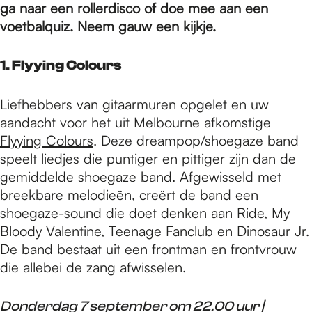
e
ga naar een rollerdisco of doe mee aan een
voetbalquiz. Neem gauw een kijkje.
p
1. Flyying Colours
a
Liefhebbers van gitaarmuren opgelet en uw
aandacht voor het uit Melbourne afkomstige
Flyying Colours
. Deze dreampop/shoegaze band
g
speelt liedjes die puntiger en pittiger zijn dan de
gemiddelde shoegaze band. Afgewisseld met
e
breekbare melodieën, creërt de band een
shoegaze-sound die doet denken aan Ride, My
Bloody Valentine, Teenage Fanclub en Dinosaur Jr.
De band bestaat uit een frontman en frontvrouw
die allebei de zang afwisselen.
Donderdag 7 september om 22.00 uur |