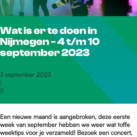
r
Wat is er te doen in
d
Nijmegen - 4 t/m 10
e
september 2023
h
3 september 2023
|
|
|
o
m
Een nieuwe maand is aangebroken, deze eerste
week van september hebben we weer wat toffe
weektips voor je verzameld! Bezoek een concert,