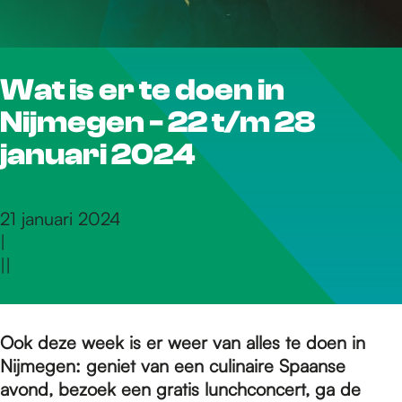
r
Wat is er te doen in
d
Nijmegen - 22 t/m 28
e
januari 2024
h
21 januari 2024
|
|
|
o
m
Ook deze week is er weer van alles te doen in
Nijmegen: geniet van een culinaire Spaanse
avond, bezoek een gratis lunchconcert, ga de