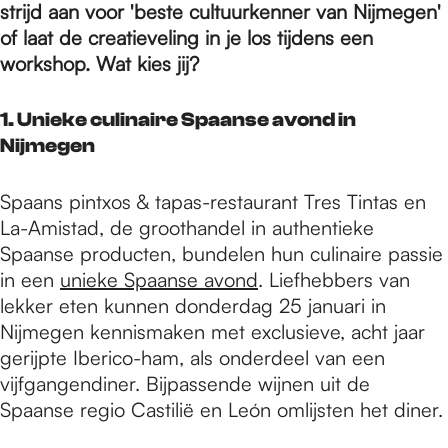
e
strijd aan voor 'beste cultuurkenner van Nijmegen'
of laat de creatieveling in je los tijdens een
workshop. Wat kies jij?
p
1. Unieke culinaire Spaanse avond in
a
Nijmegen
Spaans pintxos & tapas-restaurant Tres Tintas en
g
La-Amistad, de groothandel in authentieke
Spaanse producten, bundelen hun culinaire passie
e
in een
unieke Spaanse avond
. Liefhebbers van
lekker eten kunnen donderdag 25 januari in
Nijmegen kennismaken met exclusieve, acht jaar
gerijpte Iberico-ham, als onderdeel van een
vijfgangendiner. Bijpassende wijnen uit de
Spaanse regio Castilië en León omlijsten het diner.