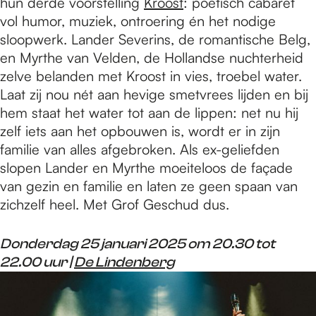
hun derde voorstelling
Kroost
: poëtisch cabaret
vol humor, muziek, ontroering én het nodige
sloopwerk. Lander Severins, de romantische Belg,
en Myrthe van Velden, de Hollandse nuchterheid
zelve belanden met Kroost in vies, troebel water.
Laat zij nou nét aan hevige smetvrees lijden en bij
hem staat het water tot aan de lippen: net nu hij
zelf iets aan het opbouwen is, wordt er in zijn
familie van alles afgebroken. Als ex-geliefden
slopen Lander en Myrthe moeiteloos de façade
van gezin en familie en laten ze geen spaan van
zichzelf heel. Met Grof Geschud dus.
Donderdag 25 januari 2025 om 20.30 tot
22.00 uur |
De Lindenberg