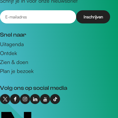
Schrijf je in voor onze nieuwsbrief
E
-
m
Snel naar
a
Uitagenda
i
Ontdek
l
a
Zien & doen
d
Plan je bezoek
r
e
Volg ons op social media
s
X
F
I
L
Y
T
I
a
n
i
o
i
n
c
s
n
u
k