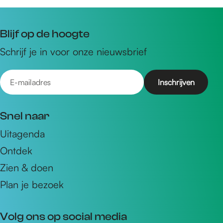
Blijf op de hoogte
Schrijf je in voor onze nieuwsbrief
E
-
m
Snel naar
a
Uitagenda
i
Ontdek
l
a
Zien & doen
d
Plan je bezoek
r
e
Volg ons op social media