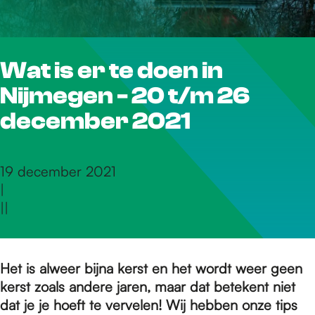
r
Wat is er te doen in
d
Nijmegen - 20 t/m 26
e
december 2021
h
19 december 2021
|
|
|
o
m
Het is alweer bijna kerst en het wordt weer geen
kerst zoals andere jaren, maar dat betekent niet
dat je je hoeft te vervelen! Wij hebben onze tips