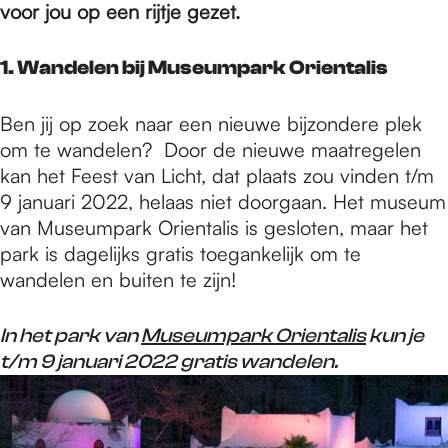
e
voor jou op een rijtje gezet.
p
1. Wandelen bij Museumpark Orientalis
Ben jij op zoek naar een nieuwe bijzondere plek
a
om te wandelen? Door de nieuwe maatregelen
kan het Feest van Licht, dat plaats zou vinden t/m
9 januari 2022, helaas niet doorgaan. Het museum
g
van Museumpark Orientalis is gesloten, maar het
park is dagelijks gratis toegankelijk om te
e
wandelen en buiten te zijn!
In het park van
Museumpark Orientalis
kun je
t/m 9 januari 2022 gratis wandelen.