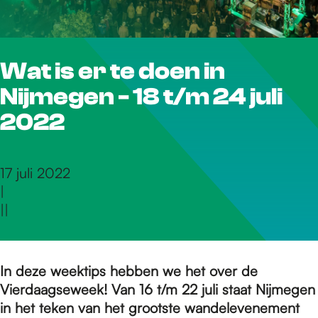
r
Wat is er te doen in
d
Nijmegen - 18 t/m 24 juli
e
2022
h
17 juli 2022
|
|
|
o
m
In deze weektips hebben we het over de
Vierdaagseweek! Van 16 t/m 22 juli staat Nijmegen
in het teken van het grootste wandelevenement