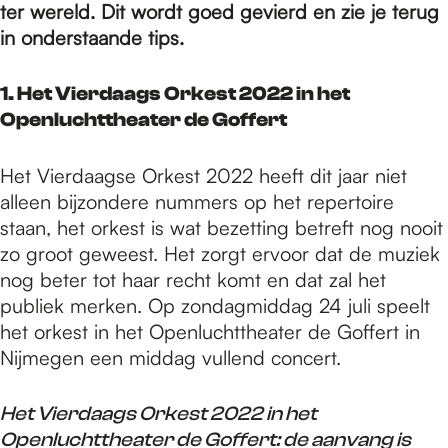
e
ter wereld. Dit wordt goed gevierd en zie je terug
in onderstaande tips.
p
1. Het Vierdaags Orkest 2022 in het
Openluchttheater de Goffert
a
Het Vierdaagse Orkest 2022 heeft dit jaar niet
alleen bijzondere nummers op het repertoire
g
staan, het orkest is wat bezetting betreft nog nooit
zo groot geweest. Het zorgt ervoor dat de muziek
e
nog beter tot haar recht komt en dat zal het
publiek merken. Op zondagmiddag 24 juli speelt
het orkest in het Openluchttheater de Goffert in
Nijmegen een middag vullend concert.
Het Vierdaags Orkest 2022 in het
Openluchttheater de Goffert: de aanvang is