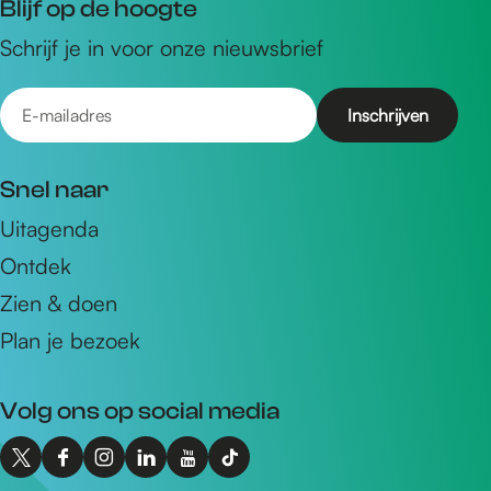
Blijf op de hoogte
Schrijf je in voor onze nieuwsbrief
E
-
m
Snel naar
a
Uitagenda
i
Ontdek
l
a
Zien & doen
d
Plan je bezoek
r
e
Volg ons op social media
s
X
F
I
L
Y
T