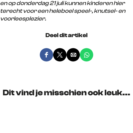
en op donderdag 21 juli kunnen kinderen hier
terecht voor een heleboel speel-, knutsel- en
voorleesplezier.
Deel dit artikel
D
D
D
D
e
e
e
e
e
e
e
e
l
l
l
l
d
d
d
d
Dit vind je misschien ook leuk...
e
e
e
e
z
z
z
z
e
e
e
e
p
p
p
p
a
a
a
a