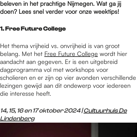
e
beleven in het prachtige Nijmegen. Wat ga jij
doen? Lees snel verder voor onze weektips!
p
1. Free Future College
a
Het thema vrijheid vs. onvrijheid is van groot
belang. Met het
Free Future College
wordt hier
aandacht aan gegeven. Er is een uitgebreid
g
dagprogramma vol met workshops voor
scholieren en er zijn op vier avonden verschillende
e
lezingen gewijd aan dit ondewerp voor iedereen
die interesse heeft.
14, 15, 16 en 17 oktober 2024 |
Cultuurhuis De
Lindenberg