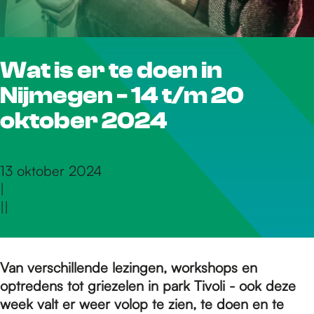
r
Wat is er te doen in
d
Nijmegen - 14 t/m 20
e
oktober 2024
h
13 oktober 2024
|
|
|
o
m
Van verschillende lezingen, workshops en
optredens tot griezelen in park Tivoli - ook deze
week valt er weer volop te zien, te doen en te