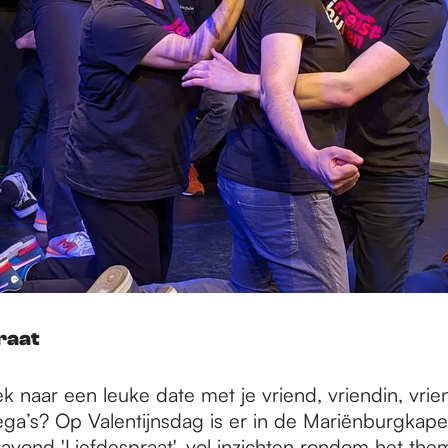
raat
ek naar een leuke date met je vriend, vriendin, vrie
ega’s? Op Valentijnsdag is er in de Mariënburgkape
 avond '
Liefdespraat
', vol inzichten rondom het the