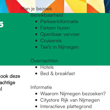
Plan je bezoek
Bereikbaarheid
Parkeerinformatie
5
Fietsen huren
Openbaar vervoer
Cruisereis
Taxi's in Nijmegen
Overnachten
Hotels
Bed & breakfast
- ook deze
achtige
Informatie
!
Waarom Nijmegen bezoeken?
Citystore Rijk van Nijmegen
Interactieve plattegrond