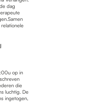
 de dag
herapeute
angen.Samen
relationele
l
:00u op in
geschreven
ederen die
s luchtig. De
oms ingetogen,