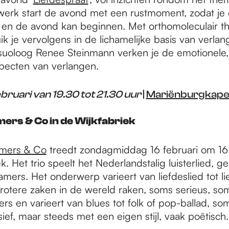
rk start de avond met een rustmoment, zodat je
at en de avond kan beginnen. Met orthomoleculair t
ik je vervolgens in de lichamelijke basis van verl
suoloog Renee Steinmann verken je de emotionele, 
specten van verlangen.
ebruari van 19.30 tot 21.30 uur
|
Mariënburgkape
ers & Co in de Wijkfabriek
amers & Co
treedt zondagmiddag 16 februari om 16
k. Het trio speelt het Nederlandstalig luisterlied, 
mers. Het onderwerp varieert van liefdeslied tot li
rotere zaken in de wereld raken, soms serieus, som
ers en varieert van blues tot folk of pop-ballad, s
ef, maar steeds met een eigen stijl, vaak poëtisch.