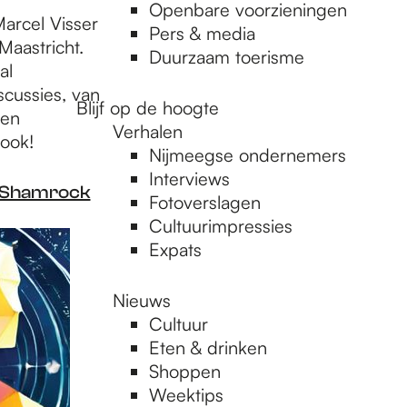
Openbare voorzieningen
arcel Visser
Pers & media
aastricht.
Duurzaam toerisme
al
scussies, van
Blijf op de hoogte
gen
Verhalen
book!
Nijmeegse ondernemers
Interviews
e Shamrock
Fotoverslagen
Cultuurimpressies
Expats
Nieuws
Cultuur
Eten & drinken
Shoppen
Weektips