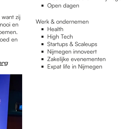
Open dagen
want zij
Werk & ondernemen
nooi en
Health
noemen.
High Tech
moed en
Startups & Scaleups
Nijmegen innoveert
Zakelijke evenementen
erg
Expat life in Nijmegen