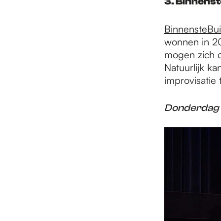
3. Binnens
BinnensteBui
wonnen in 20
mogen zich d
Natuurlijk k
improvisatie 
Donderdag 1