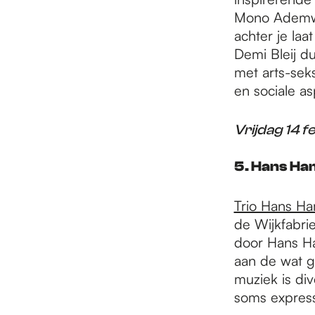
Mono Ademwe
achter je la
Demi Bleij du
met arts-sek
en sociale a
Vrijdag 14 f
5. Hans Ham
Trio Hans H
de Wijkfabrie
door Hans Ha
aan de wat g
muziek is div
soms expressi