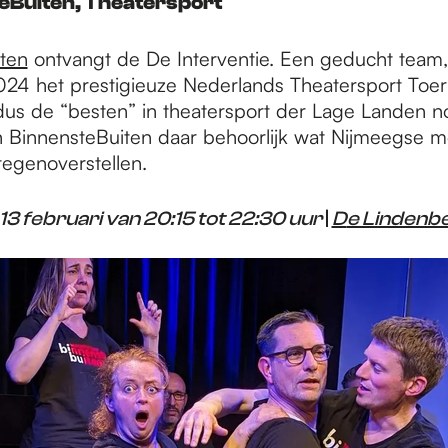
teBuiten, Theatersport
ten
ontvangt de De Interventie. Een geducht team, 
24 het prestigieuze Nederlands Theatersport Toer
us de “besten” in theatersport der Lage Landen 
an BinnensteBuiten daar behoorlijk wat Nijmeegse 
tegenoverstellen.
3 februari van 20:15 tot 22:30 uur
|
D
e Lindenb