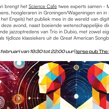
ri brengt het
Science Café
twee experts samen - M
ens, hoogleraren in Groningen/Wageningen en in M
 het Engels) het publiek mee in de wereld van digit
t deze avond, naast boeiende wetenschappelijke di
nde jazzoptredens van Trio in Dubio, met zowel ei
ls tijdloze klassiekers uit de Great American Song
februari van 19:30 tot 22:00 uur
|
Ierse pub Th