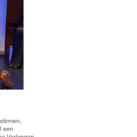
ndinnen,
l een
ma Verlangen.