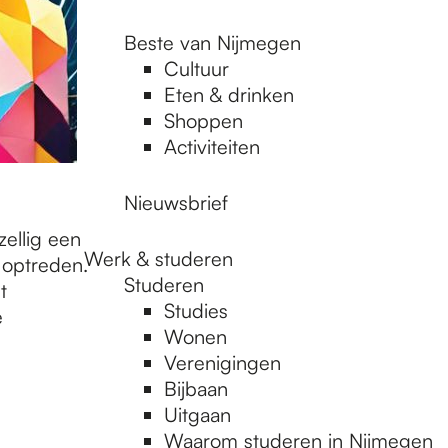
Beste van Nijmegen
Cultuur
Eten & drinken
Shoppen
Activiteiten
Nieuwsbrief
ellig een
Werk & studeren
 optreden.
Studeren
t
Studies
e
Wonen
Verenigingen
Bijbaan
Uitgaan
Waarom studeren in Nijmegen