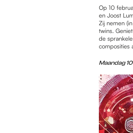
e
Op 10 februa
en Joost Lum
p
Zij nemen (in
twins. Genie
de sprankele
a
composities a
g
Maandag 10 
e