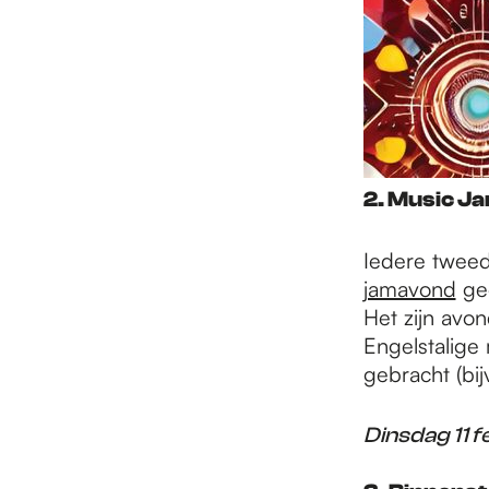
2. Music J
Iedere tweed
jamavond
geo
Het zijn avo
Engelstalige
gebracht (bij
Dinsdag 11 f