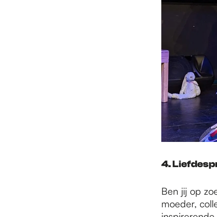
4. Liefdesp
Ben jij op zo
moeder, coll
inspirerende