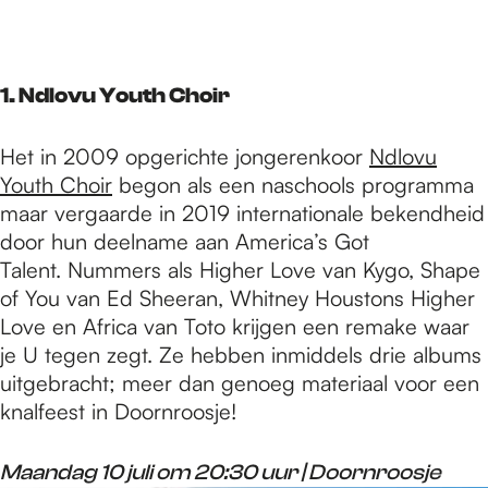
e
p
1. Ndlovu Youth Choir
a
Het in 2009 opgerichte jongerenkoor
Ndlovu
Youth Choir
begon als een naschools programma
maar vergaarde in 2019 internationale bekendheid
g
door hun deelname aan America’s Got
Talent. Nummers als Higher Love van Kygo, Shape
of You van Ed Sheeran, Whitney Houstons Higher
e
Love en Africa van Toto krijgen een remake waar
je U tegen zegt. Ze hebben inmiddels drie albums
uitgebracht; meer dan genoeg materiaal voor een
knalfeest in Doornroosje!
Maandag 10 juli om 20:30 uur | Doornroosje