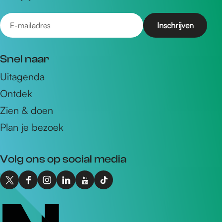
E
-
m
Snel naar
a
Uitagenda
i
Ontdek
l
a
Zien & doen
d
Plan je bezoek
r
e
Volg ons op social media
s
X
F
I
L
Y
T
I
a
n
i
o
i
n
c
s
n
u
k