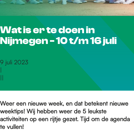
r
Wat is er te doen in
d
Nijmegen - 10 t/m 16 juli
e
9 juli 2023
|
h
|
|
o
Weer een nieuwe week, en dat betekent nieuwe
weektips! Wij hebben weer de 5 leukste
m
activiteiten op een rijtje gezet. Tijd om de agenda
te vullen!